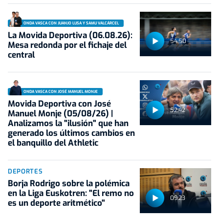
ONDA VASCA CON JUANJO LUSA Y SAMU VALCÁRCEL
La Movida Deportiva (06.08.26):
54:50
Mesa redonda por el fichaje del
central
ONDA VASCA CON JOSÉ MANUEL MONJE
Movida Deportiva con José
52:42
Manuel Monje (05/08/26) |
Analizamos la "ilusión" que han
generado los últimos cambios en
el banquillo del Athletic
DEPORTES
Borja Rodrigo sobre la polémica
en la Liga Euskotren: "El remo no
09:23
es un deporte aritmético"