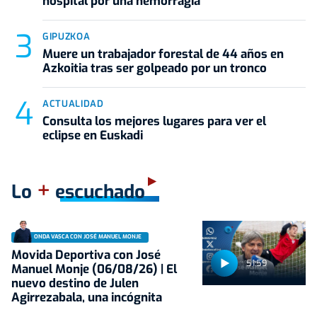
hospital por una hemorragia
GIPUZKOA
Muere un trabajador forestal de 44 años en
Azkoitia tras ser golpeado por un tronco
ACTUALIDAD
Consulta los mejores lugares para ver el
eclipse en Euskadi
+
Lo
escuchado
ONDA VASCA CON JOSÉ MANUEL MONJE
Movida Deportiva con José
51:59
Manuel Monje (06/08/26) | El
nuevo destino de Julen
Agirrezabala, una incógnita