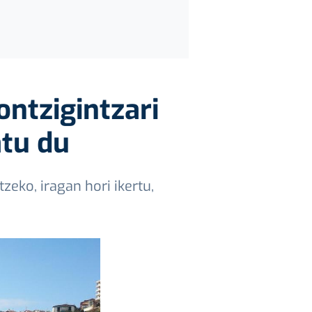
ontzigintzari
atu du
zeko, iragan hori ikertu,