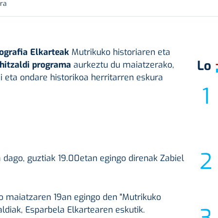
ura
ografia Elkarteak
Mutrikuko historiaren eta
Lo
hitzaldi programa
aurkeztu du maiatzerako,
i eta ondare historikoa herritarren eskura
a dago, guztiak 19.00etan egingo direnak Zabiel
io maiatzaren 19an egingo den "Mutrikuko
aldiak, Esparbela Elkartearen eskutik.