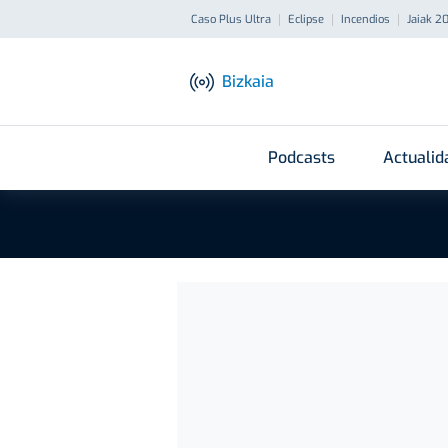
Caso Plus Ultra
Eclipse
Incendios
Jaiak 2
Bizkaia
Podcasts
Actualid