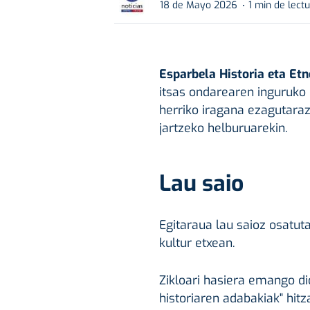
18 de Mayo 2026
1 min de lect
Esparbela Historia eta Etn
itsas ondarearen inguruko
herriko iragana ezagutaraz
jartzeko helburuarekin.
Lau saio
Egitaraua lau saioz osatut
kultur etxean.
Zikloari hasiera emango d
historiaren adabakiak" hitz