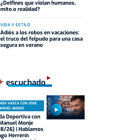
¿Delfines que violan humanos,
mito o realidad?
VIDA Y ESTILO
Adiós a los robos en vacaciones:
el truco del felpudo para una casa
segura en verano
+
escuchado
NDA VASCA CON JOSÉ
ANUEL MONJE
52:11
a Deportiva con
 Manuel Monje
08/26) | Hablamos
ago Herrerín