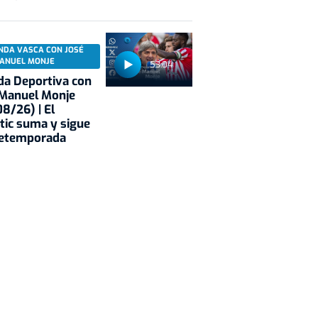
NDA VASCA CON JOSÉ
ANUEL MONJE
53:04
a Deportiva con
 Manuel Monje
8/26) | El
tic suma y sigue
retemporada