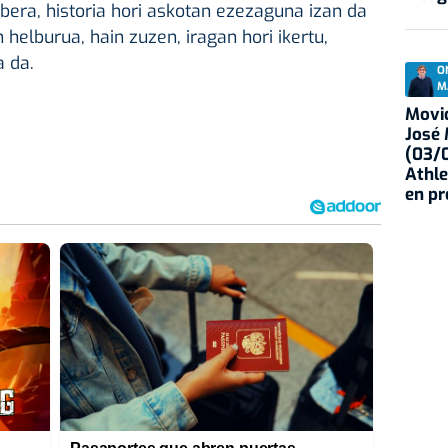
bera, historia hori askotan ezezaguna izan da
n helburua, hain zuzen, iragan hori ikertu,
 da.
O
M
Movid
José
(03/0
Athle
en p