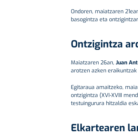
Ondoren, maiatzaren 21ea
basogintza eta ontzigintza
Ontzigintza ar
Maiatzaren 26an,
Juan Ant
arotzen azken eraikuntzak i
Egitaraua amaitzeko, mai
ontzigintza (XVI-XVIII mend
testuingurura hitzaldia esk
Elkartearen la