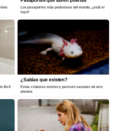
Pasaportes que abren puertas
¡Cómo
Los pasaportes más poderosos del mundo, ¿está el
tuyo?
¿Sabías que existen?
o fácil
Estas criaturas existen y parecen sacadas de otro
planeta