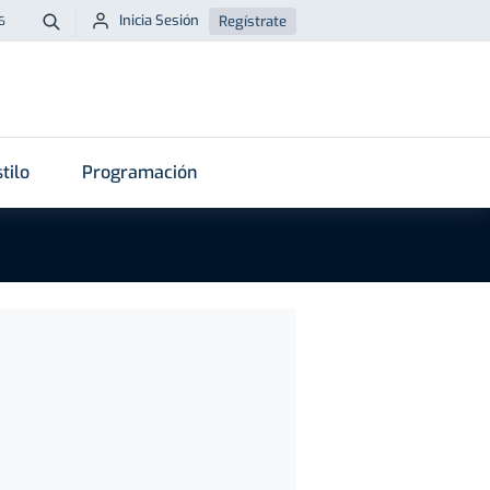
Inicia Sesión
Regístrate
6
Buscar
tilo
Programación