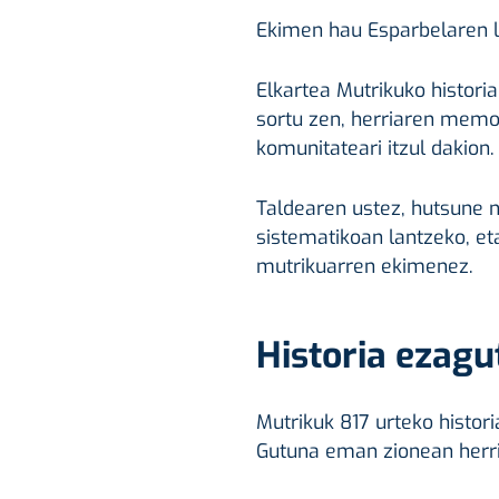
Ekimen hau Esparbelaren l
Elkartea Mutrikuko historia
sortu zen, herriaren memor
komunitateari itzul dakion.
Taldearen ustez, hutsune 
sistematikoan lantzeko, et
mutrikuarren ekimenez.
Historia ezagu
Mutrikuk 817 urteko histori
Gutuna eman zionean herri