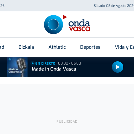
026
Sábado, 08 de Agosto 202
ad
Bizkaia
Athletic
Deportes
Vida y Es
00:00 - 06:00
EN DIRECTO
Made in Onda Vasca