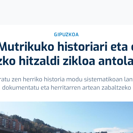
GIPUZKOA
utrikuko historiari eta 
ko hitzaldi zikloa antol
atu zen herriko historia modu sistematikoan lant
dokumentatu eta herritarren artean zabaltzeko