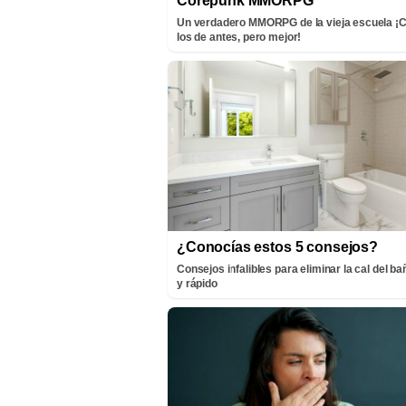
Corepunk MMORPG
Un verdadero MMORPG de la vieja escuela 
los de antes, pero mejor!
¿Conocías estos 5 consejos?
Consejos infalibles para eliminar la cal del bañ
y rápido