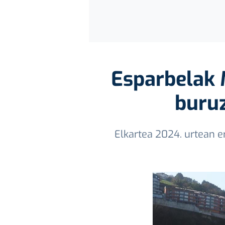
Esparbelak M
buruz
Elkartea 2024. urtean er