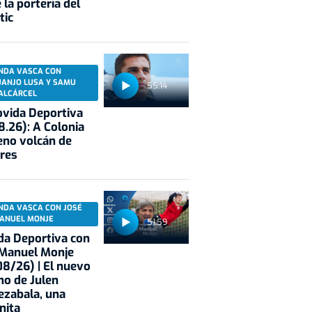
 la portería del
tic
NDA VASCA CON
UANJO LUSA Y SAMU
55:14
ALCÁRCEL
vida Deportiva
8.26): A Colonia
eno volcán de
res
NDA VASCA CON JOSÉ
ANUEL MONJE
51:59
a Deportiva con
 Manuel Monje
8/26) | El nuevo
no de Julen
ezabala, una
nita