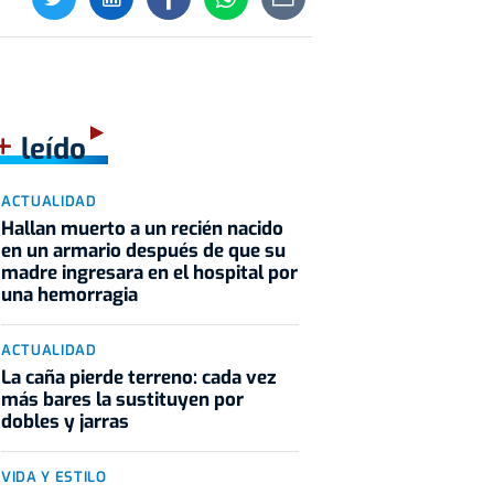
+
leído
ACTUALIDAD
Hallan muerto a un recién nacido
en un armario después de que su
madre ingresara en el hospital por
una hemorragia
ACTUALIDAD
La caña pierde terreno: cada vez
más bares la sustituyen por
dobles y jarras
VIDA Y ESTILO