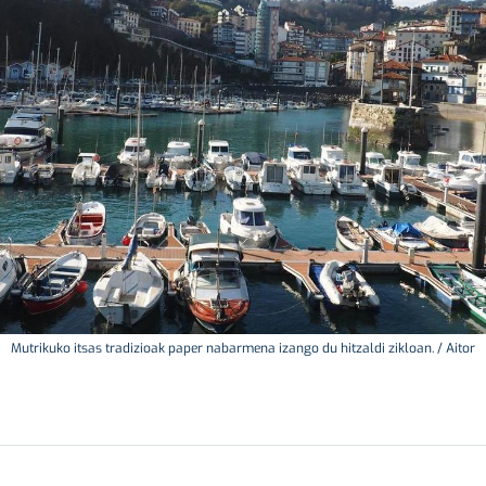
Mutrikuko itsas tradizioak paper nabarmena izango du hitzaldi zikloan. / Aitor