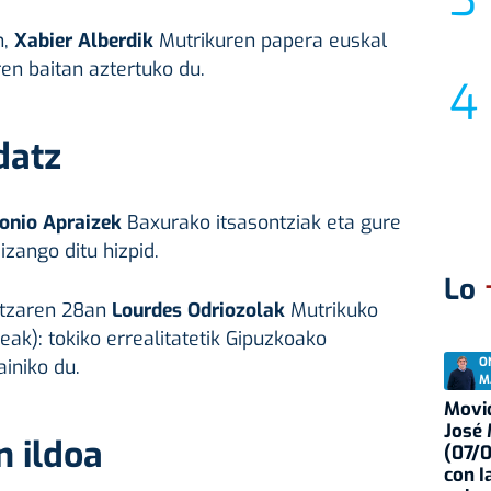
n,
Xabier Alberdik
Mutrikuren papera euskal
ren baitan aztertuko du.
datz
onio Apraizek
Baxurako itsasontziak eta gure
zango ditu hizpid.
Lo
atzaren 28an
Lourdes Odriozolak
Mutrikuko
eak): tokiko errealitatetik Gipuzkoako
O
ainiko du.
M
Movid
José
n ildoa
(07/
con I