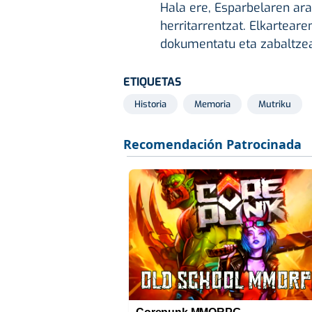
Hala ere, Esparbelaren ara
herritarrentzat. Elkarteare
dokumentatu eta zabaltzea
ETIQUETAS
Historia
Memoria
Mutriku