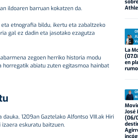
sobre
Athle
an ildoaren barruan kokatzen da.
 eta etnografia bildu, ikertu eta zabaltzeko
O
ia gal ez dadin eta jasotako ezagutza
J
V
La Mo
(07.0
nabarmena zegoen herriko historia modu
en pl
a horregatik abiatu zuten egitasmoa hainbat
rumo
O
tu
M
Movid
José
a dauka, 1209an Gaztelako Alfontso VIII.ak Hiri
(06/0
desti
 izaera eskuratu baitzuen.
Agirr
incóg