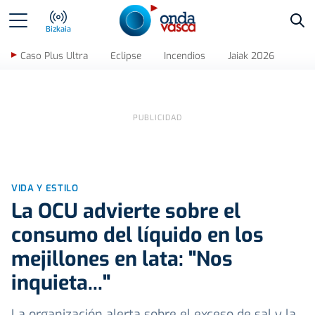
Bus
Bizkaia
Caso Plus Ultra
Eclipse
Incendios
Jaiak 2026
VIDA Y ESTILO
La OCU advierte sobre el
consumo del líquido en los
mejillones en lata: "Nos
inquieta..."
La organización alerta sobre el exceso de sal y la