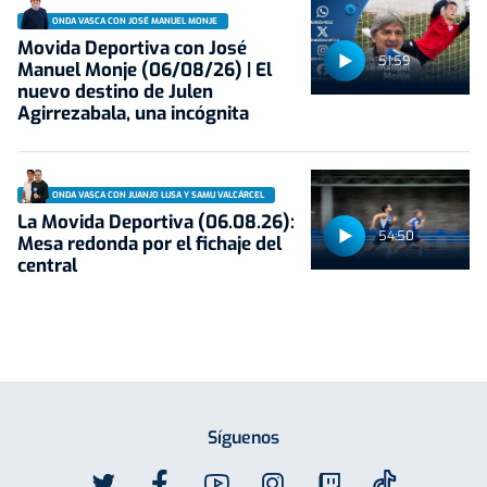
ONDA VASCA CON JOSÉ MANUEL MONJE
Movida Deportiva con José
51:59
Manuel Monje (06/08/26) | El
nuevo destino de Julen
Agirrezabala, una incógnita
ONDA VASCA CON JUANJO LUSA Y SAMU VALCÁRCEL
La Movida Deportiva (06.08.26):
54:50
Mesa redonda por el fichaje del
central
Síguenos