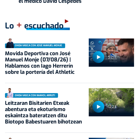
el médico David Céspedes
+
Lo
escuchado
ONDA VASCA CON JOSÉ MANUEL MONJE
Movida Deportiva con José
52:11
Manuel Monje (07/08/26) |
Hablamos con Iago Herrerín
sobre la portería del Athletic
ONDA VASCA CON IMANOL ARRUTI
Leitzaran Bisitarien Etxeak
12:23
abentura eta ekoturismo
eskaintza bateratzen ditu
Biotopo Babestuaren bihotzean