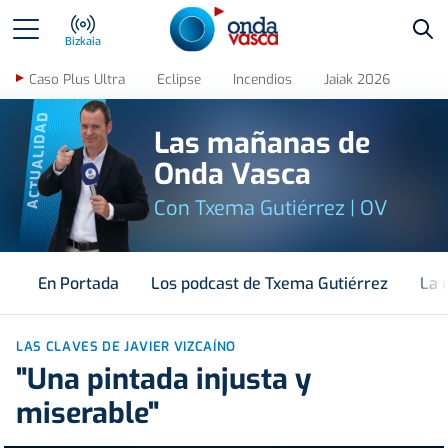
Bus
Bizkaia
Caso Plus Ultra
Eclipse
Incendios
Jaiak 2026
ACTUALIDAD
Las mañanas de
Onda Vasca
Con Txema Gutiérrez | OV
En Portada
Los podcast de Txema Gutiérrez
La 
LAS CLAVES DE JAVIER VIZCAÍNO
"Una pintada injusta y
miserable"