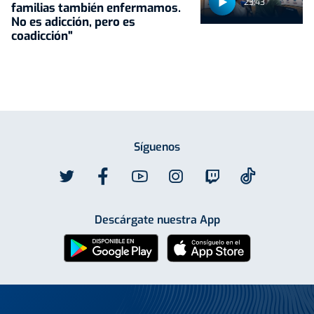
23:43
familias también enfermamos.
No es adicción, pero es
coadicción"
Síguenos
Descárgate nuestra App