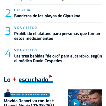
GIPUZKOA
Banderas de las playas de Gipuzkoa
VIDA Y ESTILO
Prohibido el plátano para personas que toman
estos medicamentos
VIDA Y ESTILO
Las tres bebidas "de oro" para el cerebro, según
el médico David Céspedes
+
Lo
escuchado
ONDA VASCA CON JOSÉ MANUEL MONJE
Movida Deportiva con José
52:11
Manuel Monje (07/08/26) |