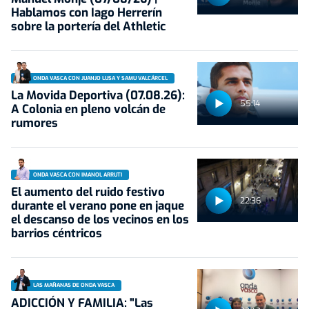
Hablamos con Iago Herrerín
sobre la portería del Athletic
ONDA VASCA CON JUANJO LUSA Y SAMU VALCÁRCEL
La Movida Deportiva (07.08.26):
55:14
A Colonia en pleno volcán de
rumores
ONDA VASCA CON IMANOL ARRUTI
El aumento del ruido festivo
22:36
durante el verano pone en jaque
el descanso de los vecinos en los
barrios céntricos
LAS MAÑANAS DE ONDA VASCA
ADICCIÓN Y FAMILIA: "Las