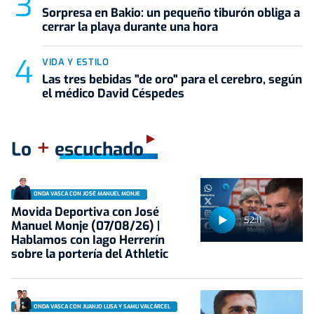
Sorpresa en Bakio: un pequeño tiburón obliga a
cerrar la playa durante una hora
VIDA Y ESTILO
Las tres bebidas "de oro" para el cerebro, según
el médico David Céspedes
+
Lo
escuchado
ONDA VASCA CON JOSÉ MANUEL MONJE
Movida Deportiva con José
52:11
Manuel Monje (07/08/26) |
Hablamos con Iago Herrerín
sobre la portería del Athletic
ONDA VASCA CON JUANJO LUSA Y SAMU VALCÁRCEL