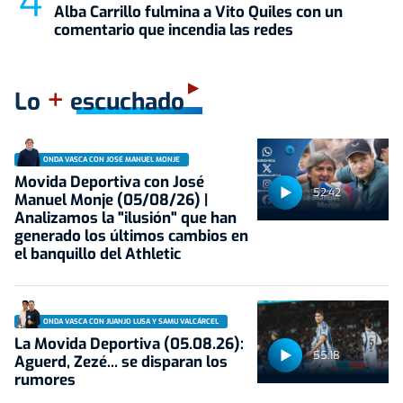
Alba Carrillo fulmina a Vito Quiles con un
comentario que incendia las redes
+
Lo
escuchado
ONDA VASCA CON JOSÉ MANUEL MONJE
Movida Deportiva con José
52:42
Manuel Monje (05/08/26) |
Analizamos la "ilusión" que han
generado los últimos cambios en
el banquillo del Athletic
ONDA VASCA CON JUANJO LUSA Y SAMU VALCÁRCEL
La Movida Deportiva (05.08.26):
55:18
Aguerd, Zezé... se disparan los
rumores