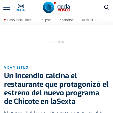
Bus
Bizkaia
Caso Plus Ultra
Eclipse
Incendios
Jaiak 2026
VIDA Y ESTILO
Un incendio calcina el
restaurante que protagonizó el
estreno del nuevo programa
de Chicote en laSexta
El propio chef ha reaccionado en redes sociales