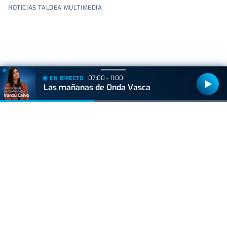
NOTICIAS TALDEA MULTIMEDIA
+
Lo
leído
07:00 - 11:00
EN DIRECTO
Las mañanas de Onda Vasca
VIDA Y ESTILO
Las tres mejores rutas para vivir el eclipse
total de sol sin salir de Euskal Herria
ACTUALIDAD
Consulta los mejores lugares para ver el
eclipse en Euskadi
VIDA Y ESTILO
Un creador de contenido carga contra las
vascas y las redes le ponen en su sitio: "Este