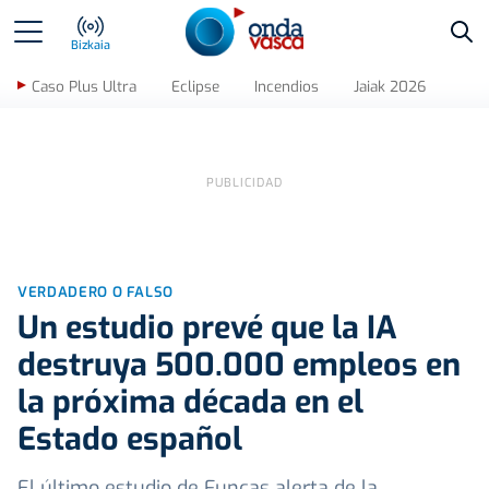
Bus
Bizkaia
Caso Plus Ultra
Eclipse
Incendios
Jaiak 2026
VERDADERO O FALSO
Un estudio prevé que la IA
destruya 500.000 empleos en
la próxima década en el
Estado español
El último estudio de Funcas alerta de la