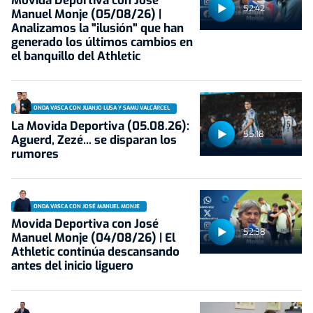
Movida Deportiva con José
52:42
Manuel Monje (05/08/26) |
Analizamos la "ilusión" que han
generado los últimos cambios en
el banquillo del Athletic
ONDA VASCA CON JUANJO LUSA Y SAMU VALCÁRCEL
La Movida Deportiva (05.08.26):
55:18
Aguerd, Zezé... se disparan los
rumores
ONDA VASCA CON JOSÉ MANUEL MONJE
Movida Deportiva con José
52:38
Manuel Monje (04/08/26) | El
Athletic continúa descansando
antes del inicio liguero