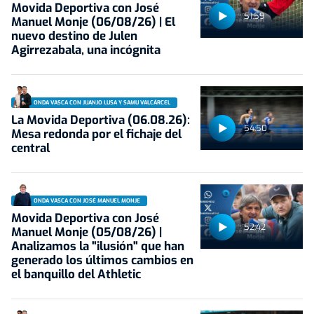
Movida Deportiva con José
51:59
Manuel Monje (06/08/26) | El
nuevo destino de Julen
Agirrezabala, una incógnita
ONDA VASCA CON JUANJO LUSA Y SAMU VALCÁRCEL
La Movida Deportiva (06.08.26):
54:50
Mesa redonda por el fichaje del
central
ONDA VASCA CON JOSÉ MANUEL MONJE
Movida Deportiva con José
52:42
Manuel Monje (05/08/26) |
Analizamos la "ilusión" que han
generado los últimos cambios en
el banquillo del Athletic