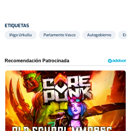
ETIQUETAS
Iñigo Urkullu
Parlamento Vasco
Autogobierno
Esta