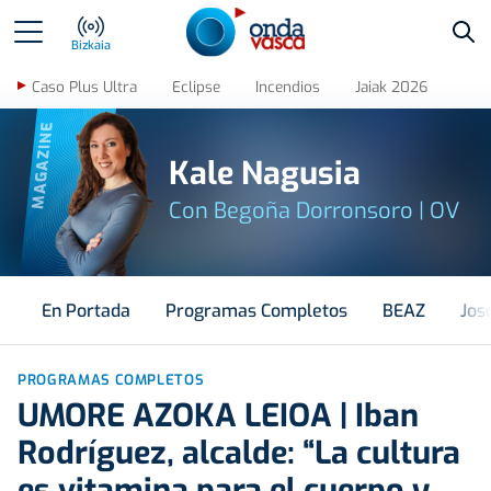
Bus
Bizkaia
Caso Plus Ultra
Eclipse
Incendios
Jaiak 2026
MAGAZINE
Kale Nagusia
Con Begoña Dorronsoro | OV
En Portada
Programas Completos
BEAZ
Jos
PROGRAMAS COMPLETOS
UMORE AZOKA LEIOA | Iban
Rodríguez, alcalde: “La cultura
es vitamina para el cuerpo y