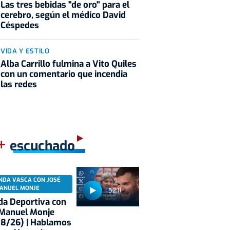
Las tres bebidas "de oro" para el
cerebro, según el médico David
Céspedes
VIDA Y ESTILO
Alba Carrillo fulmina a Vito Quiles
con un comentario que incendia
las redes
+
escuchado
NDA VASCA CON JOSÉ
ANUEL MONJE
52:11
a Deportiva con
 Manuel Monje
08/26) | Hablamos