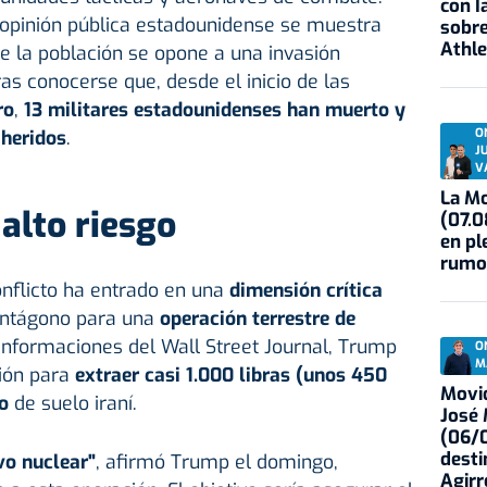
con I
 opinión pública estadounidense se muestra
sobre
Athle
de la población se opone a una invasión
as conocerse que, desde el inicio de las
ro
,
13 militares estadounidenses han muerto y
O
heridos
.
J
V
La Mo
alto riesgo
(07.0
en pl
rumo
conflicto ha entrado en una
dimensión crítica
Pentágono para una
operación terrestre de
informaciones del Wall Street Journal, Trump
O
M
ión para
extraer casi 1.000 libras (unos 450
Movid
o
de suelo iraní.
José
(06/0
desti
vo nuclear"
, afirmó Trump el domingo,
Agirr