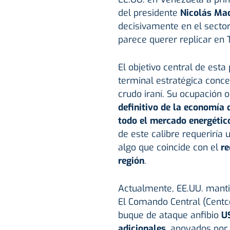
del presidente
Nicolás Ma
decisivamente en el secto
parece querer replicar en 
El objetivo central de esta
terminal estratégica conce
crudo iraní. Su ocupación 
definitivo de la economía 
todo el mercado energétic
de este calibre requeriría
algo que coincide con el
re
región
.
Actualmente, EE.UU. mant
El Comando Central (Centc
buque de ataque anfibio
US
adicionales
, apoyados por