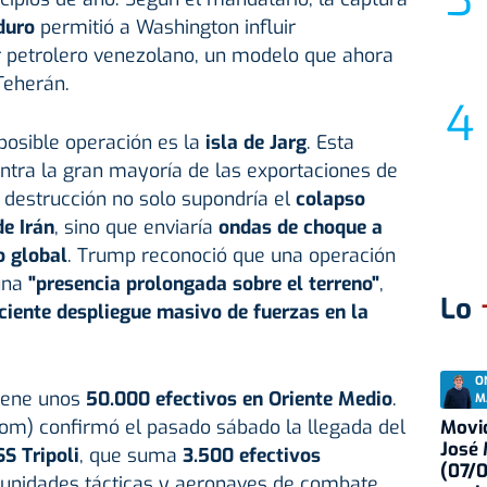
duro
permitió a Washington influir
r petrolero venezolano, un modelo que ahora
Teherán.
 posible operación es la
isla de Jarg
. Esta
ntra la gran mayoría de las exportaciones de
o destrucción no solo supondría el
colapso
de Irán
, sino que enviaría
ondas de choque a
o global
. Trump reconoció que una operación
 una
"presencia prolongada sobre el terreno"
,
Lo
ciente despliegue masivo de fuerzas en la
O
iene unos
50.000 efectivos en Oriente Medio
.
M
om) confirmó el pasado sábado la llegada del
Movid
José
S Tripoli
, que suma
3.500 efectivos
(07/
 unidades tácticas y aeronaves de combate.