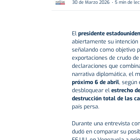
30 de Marzo 2026
5 min de lec
El
presidente estadounide
abiertamente su intención
señalando como objetivo pr
exportaciones de crudo de 
declaraciones que combin
narrativa diplomática, el
próximo 6 de abril
, según 
desbloquear el
estrecho d
destrucción total de las c
país persa.
Durante una entrevista con
dudó en comparar su posibl
EE.UU. en Venezuela a prin