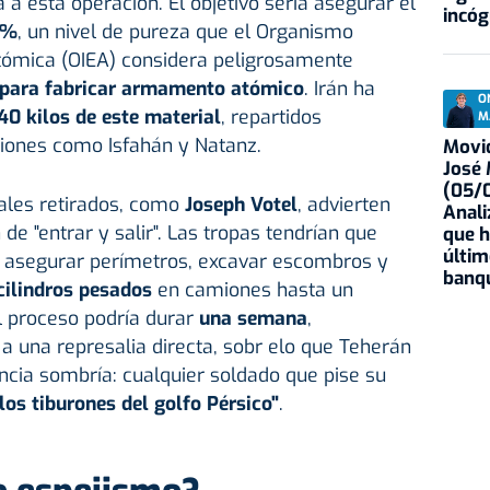
 a esta operación. El objetivo sería asegurar el
incóg
0%
, un nivel de pureza que el Organismo
Atómica (OIEA) considera peligrosamente
para fabricar armamento atómico
. Irán ha
O
40 kilos de este material
, repartidos
M
iones como Isfahán y Natanz.
Movid
José
(05/0
rales retirados, como
Joseph Votel
, advierten
Anali
de "entrar y salir". Las tropas tendrían que
que h
últim
o, asegurar perímetros, excavar escombros y
banqu
cilindros pesados
en camiones hasta un
 proceso podría durar
una semana
,
a una represalia directa, sobr elo que Teherán
ncia sombría: cualquier soldado que pise su
los tiburones del golfo Pérsico"
.