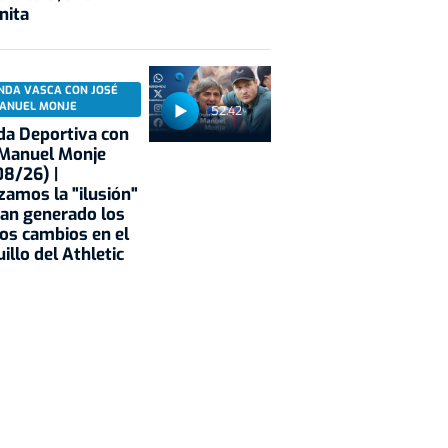
nita
NDA VASCA CON JOSÉ
ANUEL MONJE
52:42
a Deportiva con
 Manuel Monje
8/26) |
zamos la "ilusión"
an generado los
os cambios en el
illo del Athletic