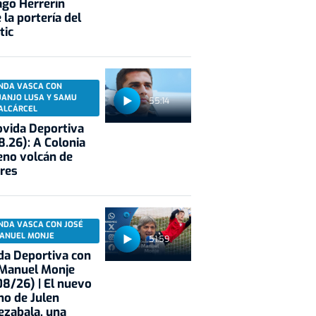
ago Herrerín
 la portería del
tic
NDA VASCA CON
UANJO LUSA Y SAMU
55:14
ALCÁRCEL
vida Deportiva
8.26): A Colonia
eno volcán de
res
NDA VASCA CON JOSÉ
ANUEL MONJE
51:59
a Deportiva con
 Manuel Monje
8/26) | El nuevo
no de Julen
ezabala, una