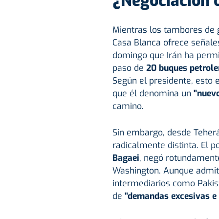
¿Negociación 
Mientras los tambores de g
Casa Blanca ofrece señale
domingo que Irán ha perm
paso de
20 buques petrole
Según el presidente, esto 
que él denomina un
"nuev
camino.
Sin embargo, desde Teherá
radicalmente distinta. El p
Bagaei
, negó rotundamente
Washington. Aunque admiti
intermediarios como Pakist
de
"demandas excesivas e 