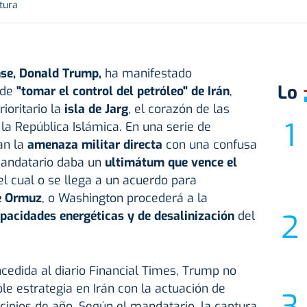
tura
nse,
Donald Trump
,
ha manifestado
Lo
 de
"tomar el control del petróleo" de Irán
,
ioritario la
isla de Jarg
, el corazón de las
la República Islámica. En una serie de
an la
amenaza militar directa
con una confusa
 mandatario daba un
ultimátum que vence el
el cual o se llega a un acuerdo para
e Ormuz
, o Washington procederá a la
apacidades energéticas y de desalinización
del
cedida al diario Financial Times, Trump no
e estrategia en Irán con la actuación de
cipios de año. Según el mandatario, la captura