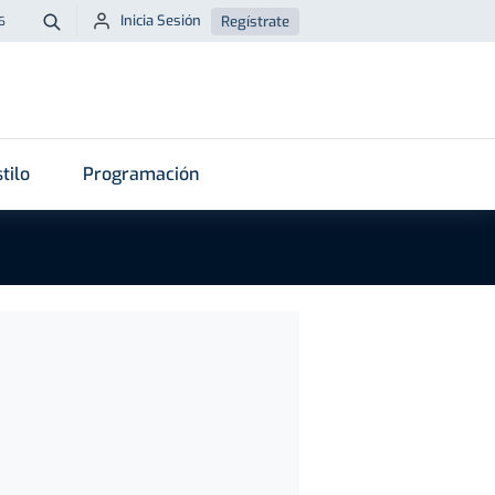
Inicia Sesión
Regístrate
6
Buscar
tilo
Programación