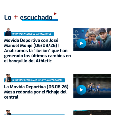
+
Lo
escuchado
ONDA VASCA CON JOSÉ MANUEL MONJE
Movida Deportiva con José
52:42
Manuel Monje (05/08/26) |
Analizamos la "ilusión" que han
generado los últimos cambios en
el banquillo del Athletic
ONDA VASCA CON JUANJO LUSA Y SAMU VALCÁRCEL
La Movida Deportiva (06.08.26):
54:50
Mesa redonda por el fichaje del
central