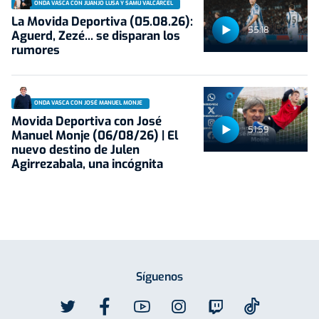
ONDA VASCA CON JUANJO LUSA Y SAMU VALCÁRCEL
La Movida Deportiva (05.08.26):
55:18
Aguerd, Zezé... se disparan los
rumores
ONDA VASCA CON JOSÉ MANUEL MONJE
Movida Deportiva con José
51:59
Manuel Monje (06/08/26) | El
nuevo destino de Julen
Agirrezabala, una incógnita
Síguenos