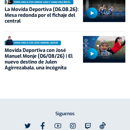
ONDA VASCA CON JUANJO LUSA Y SAMU VALCÁRCEL
La Movida Deportiva (06.08.26):
54:50
Mesa redonda por el fichaje del
central
ONDA VASCA CON JOSÉ MANUEL MONJE
Movida Deportiva con José
51:59
Manuel Monje (06/08/26) | El
nuevo destino de Julen
Agirrezabala, una incógnita
Síguenos