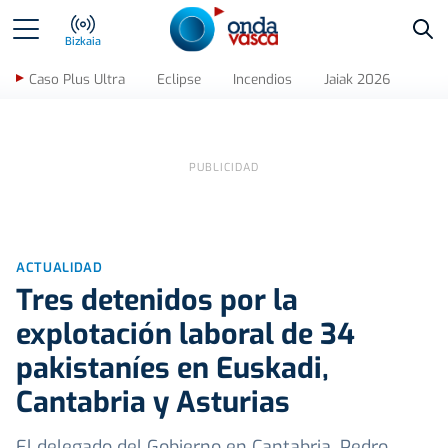
Bus
Bizkaia
Caso Plus Ultra
Eclipse
Incendios
Jaiak 2026
ACTUALIDAD
Tres detenidos por la
explotación laboral de 34
pakistaníes en Euskadi,
Cantabria y Asturias
El delegado del Gobierno en Cantabria, Pedro