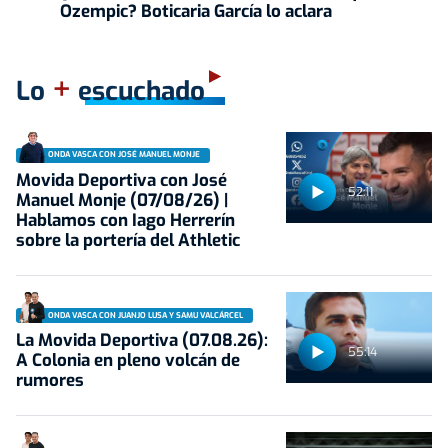
Ozempic? Boticaria García lo aclara
+
Lo
escuchado
ONDA VASCA CON JOSÉ MANUEL MONJE
Movida Deportiva con José
52:11
Manuel Monje (07/08/26) |
Hablamos con Iago Herrerín
sobre la portería del Athletic
ONDA VASCA CON JUANJO LUSA Y SAMU VALCÁRCEL
La Movida Deportiva (07.08.26):
55:14
A Colonia en pleno volcán de
rumores