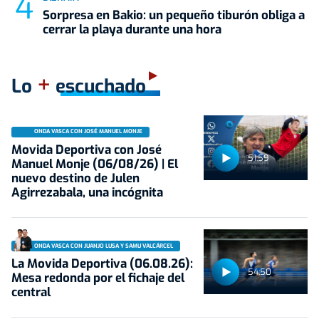
Sorpresa en Bakio: un pequeño tiburón obliga a
cerrar la playa durante una hora
+
Lo
escuchado
ONDA VASCA CON JOSÉ MANUEL MONJE
Movida Deportiva con José
51:59
Manuel Monje (06/08/26) | El
nuevo destino de Julen
Agirrezabala, una incógnita
ONDA VASCA CON JUANJO LUSA Y SAMU VALCÁRCEL
La Movida Deportiva (06.08.26):
54:50
Mesa redonda por el fichaje del
central