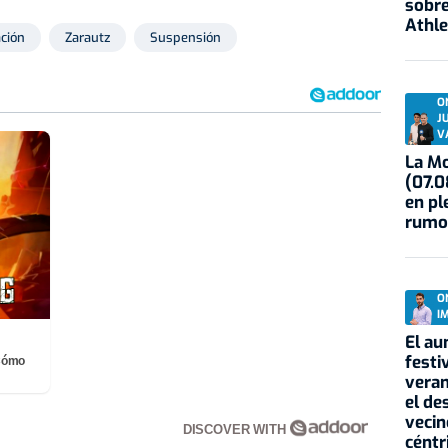
sobre
Athle
ación
Zarautz
Suspensión
O
J
V
La Mo
(07.0
en pl
rumo
O
I
El au
festi
¡Cómo
veran
el de
vecin
DISCOVER WITH
céntr