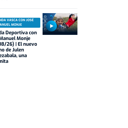
NDA VASCA CON JOSÉ
ANUEL MONJE
51:59
a Deportiva con
 Manuel Monje
8/26) | El nuevo
no de Julen
ezabala, una
nita