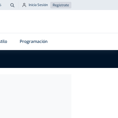
Inicia Sesión
Regístrate
6
Buscar
tilo
Programación