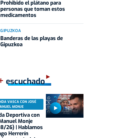
Prohibido el plátano para
personas que toman estos
medicamentos
GIPUZKOA
Banderas de las playas de
Gipuzkoa
+
escuchado
NDA VASCA CON JOSÉ
ANUEL MONJE
52:11
a Deportiva con
 Manuel Monje
08/26) | Hablamos
ago Herrerín