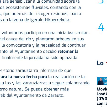
va era sensibilizar a la comunidad sobre la
os ecosistemas fluviales, contando con la
os, que además de recoger residuos, iban a
s en la zona de Igerain-Hiruerreketa.
voluntarios participó en una iniciativa similar.
 del cauce del río y plantaron árboles en sus
 la convocatoria y la necesidad de continuar
ento, el Ayuntamiento decidió
retomar la
 finalmente la jornada ha sido aplazada.
Lo
nsistorio zarauztarra informan de que
ará la nueva fecha para
la realización de la
O
n a los y las zarauztarras a seguir colaborando
M
torno natural. Se puede obtener más
Movid
José
web del Ayuntamiento de Zarautz.
(07/
con I