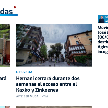
adas
O
M
Movid
José
(06/0
desti
Agirr
incóg
GIPUZKOA
ará
Hernani cerrará durante dos
semanas el acceso entre el
Kaxko y Zinkoenea
AITZIBER MUGA | NTM