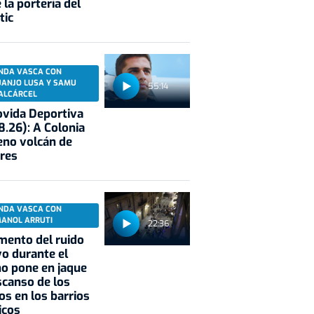
 la portería del
tic
NDA VASCA CON
UANJO LUSA Y SAMU
55:14
ALCÁRCEL
vida Deportiva
8.26): A Colonia
eno volcán de
res
NDA VASCA CON
MANOL ARRUTI
22:36
mento del ruido
vo durante el
o pone en jaque
scanso de los
os en los barrios
icos