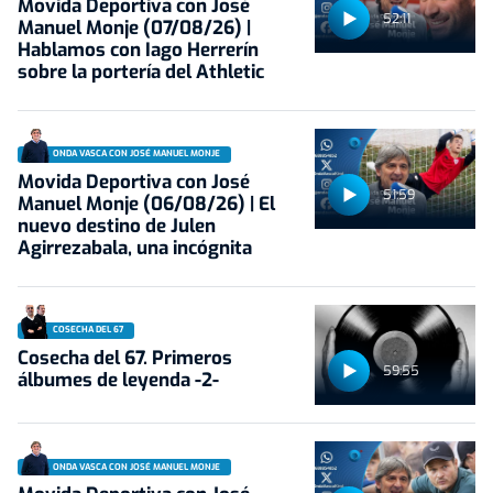
Movida Deportiva con José
52:11
Manuel Monje (07/08/26) |
Hablamos con Iago Herrerín
sobre la portería del Athletic
ONDA VASCA CON JOSÉ MANUEL MONJE
Movida Deportiva con José
51:59
Manuel Monje (06/08/26) | El
nuevo destino de Julen
Agirrezabala, una incógnita
COSECHA DEL 67
Cosecha del 67. Primeros
59:55
álbumes de leyenda -2-
ONDA VASCA CON JOSÉ MANUEL MONJE