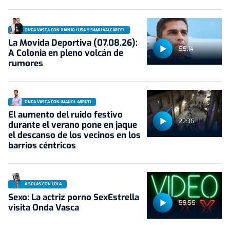
ONDA VASCA CON JUANJO LUSA Y SAMU VALCÁRCEL
La Movida Deportiva (07.08.26):
55:14
A Colonia en pleno volcán de
rumores
ONDA VASCA CON IMANOL ARRUTI
El aumento del ruido festivo
22:36
durante el verano pone en jaque
el descanso de los vecinos en los
barrios céntricos
A SOLAS CON LOLA
Sexo: La actriz porno SexEstrella
59:55
visita Onda Vasca