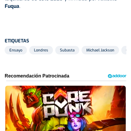
Fuqua
.
ETIQUETAS
Ensayo
Londres
Subasta
Michael Jackson
Co