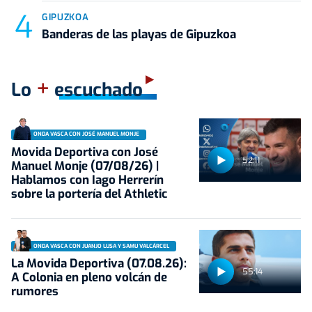
GIPUZKOA
Banderas de las playas de Gipuzkoa
+
Lo
escuchado
ONDA VASCA CON JOSÉ MANUEL MONJE
Movida Deportiva con José
52:11
Manuel Monje (07/08/26) |
Hablamos con Iago Herrerín
sobre la portería del Athletic
ONDA VASCA CON JUANJO LUSA Y SAMU VALCÁRCEL
La Movida Deportiva (07.08.26):
55:14
A Colonia en pleno volcán de
rumores