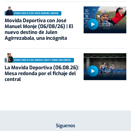
ONDA VASCA CON JOSÉ MANUEL MONJE
Movida Deportiva con José
51:59
Manuel Monje (06/08/26) | El
nuevo destino de Julen
Agirrezabala, una incógnita
ONDA VASCA CON JUANJO LUSA Y SAMU VALCÁRCEL
La Movida Deportiva (06.08.26):
54:50
Mesa redonda por el fichaje del
central
Síguenos