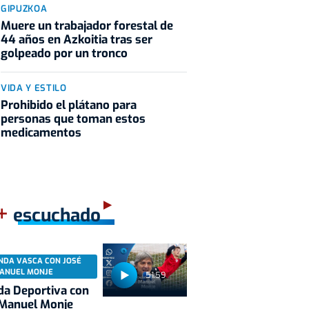
GIPUZKOA
Muere un trabajador forestal de
44 años en Azkoitia tras ser
golpeado por un tronco
VIDA Y ESTILO
Prohibido el plátano para
personas que toman estos
medicamentos
+
escuchado
NDA VASCA CON JOSÉ
ANUEL MONJE
51:59
a Deportiva con
 Manuel Monje