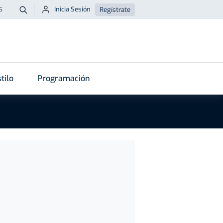
Inicia Sesión
Regístrate
6
Buscar
tilo
Programación