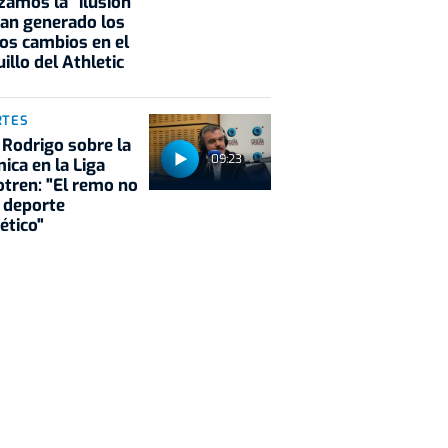
zamos la "ilusión"
an generado los
os cambios en el
illo del Athletic
RTES
 Rodrigo sobre la
09:23
ica en la Liga
tren: "El remo no
 deporte
ético"