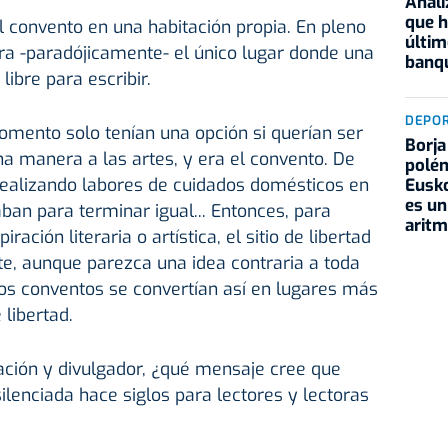
Anali
que h
el convento en una habitación propia. En pleno
últim
era -paradójicamente- el único lugar donde una
banqu
ibre para escribir.
DEPO
omento solo tenían una opción si querían ser
Borja
na manera a las artes, y era el convento. De
polém
ealizando labores de cuidados domésticos en
Eusko
es un
ban para terminar igual... Entonces, para
aritm
ración literaria o artística, el sitio de libertad
e, aunque parezca una idea contraria a toda
 los conventos se convertían así en lugares más
 libertad.
ción y divulgador, ¿qué mensaje cree que
ilenciada hace siglos para lectores y lectoras