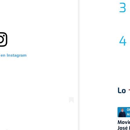
 en Instagram
Lo
O
M
Movid
José