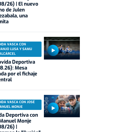
8/26) | El nuevo
no de Julen
ezabala, una
nita
NDA VASCA CON
UANJO LUSA Y SAMU
54:50
ALCÁRCEL
vida Deportiva
8.26): Mesa
da por el fichaje
entral
NDA VASCA CON JOSÉ
ANUEL MONJE
52:42
a Deportiva con
 Manuel Monje
8/26) |