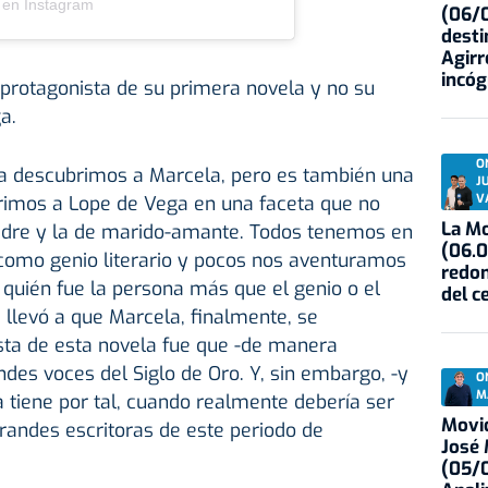
 en Instagram
(06/0
desti
Agirr
incóg
 protagonista de su primera novela y no su
a.
O
la descubrimos a Marcela, pero es también una
J
rimos a Lope de Vega en una faceta que no
V
La Mo
adre y la de marido-amante. Todos tenemos en
(06.0
como genio literario y pocos nos aventuramos
redon
 quién fue la persona más que el genio o el
del c
e llevó a que Marcela, finalmente, se
ista de esta novela fue que -de manera
ndes voces del Siglo de Oro. Y, sin embargo, -y
O
M
a tiene por tal, cuando realmente debería ser
Movid
randes escritoras de este periodo de
José
(05/0