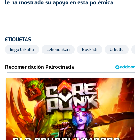
le ha mostrado su apoyo en esta polémica
.
ETIQUETAS
Iñigo Urkullu
Lehendakari
Euskadi
Urkullu
E