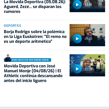
La Movida Deportiva (05.08.26):
55:18
Aguerd, Zezé... se disparan los
rumores
DEPORTES
Borja Rodrigo sobre la polémica
en la Liga Euskotren: "El remo no
09:23
es un deporte aritmético"
ONDA VASCA CON JOSÉ MANUEL MONJE
Movida Deportiva con José
52:38
Manuel Monje (04/08/26) | El
Athletic continúa descansando
antes del inicio liguero