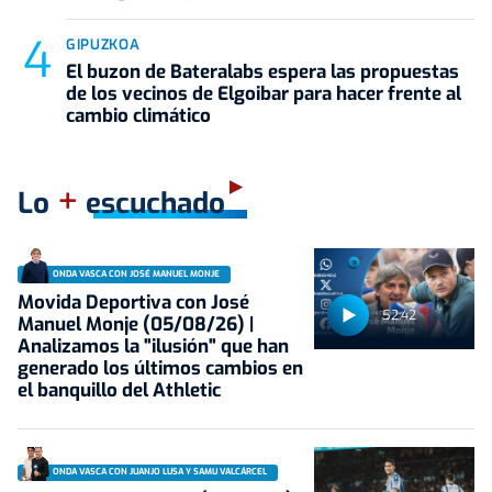
GIPUZKOA
El buzon de Bateralabs espera las propuestas
de los vecinos de Elgoibar para hacer frente al
cambio climático
+
Lo
escuchado
ONDA VASCA CON JOSÉ MANUEL MONJE
Movida Deportiva con José
52:42
Manuel Monje (05/08/26) |
Analizamos la "ilusión" que han
generado los últimos cambios en
el banquillo del Athletic
ONDA VASCA CON JUANJO LUSA Y SAMU VALCÁRCEL