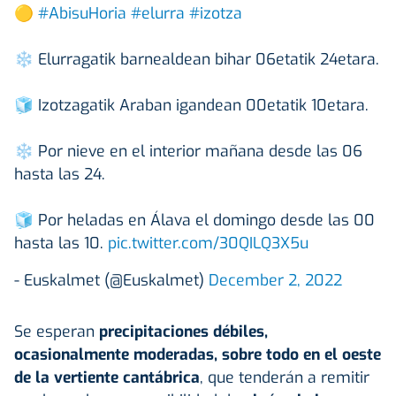
🟡
#AbisuHoria
#elurra
#izotza
❄ Elurragatik barnealdean bihar 06etatik 24etara.
🧊 Izotzagatik Araban igandean 00etatik 10etara.
❄ Por nieve en el interior mañana desde las 06
hasta las 24.
🧊 Por heladas en Álava el domingo desde las 00
hasta las 10.
pic.twitter.com/30QILQ3X5u
- Euskalmet (@Euskalmet)
December 2, 2022
Se esperan
precipitaciones débiles,
ocasionalmente moderadas, sobre todo en el oeste
de la vertiente cantábrica
, que tenderán a remitir