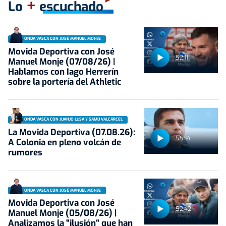
+
Lo
escuchado
ONDA VASCA CON JOSÉ MANUEL MONJE
Movida Deportiva con José
52:11
Manuel Monje (07/08/26) |
Hablamos con Iago Herrerín
sobre la portería del Athletic
ONDA VASCA CON JUANJO LUSA Y SAMU VALCÁRCEL
La Movida Deportiva (07.08.26):
55:14
A Colonia en pleno volcán de
rumores
ONDA VASCA CON JOSÉ MANUEL MONJE
Movida Deportiva con José
52:42
Manuel Monje (05/08/26) |
Analizamos la "ilusión" que han