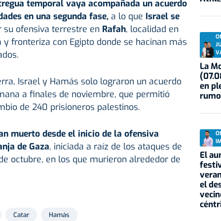
 tregua temporal vaya acompañada un acuerdo
idades en una segunda fase,
a lo que
Israel se
r su ofensiva terrestre en
Rafah
, localidad en
O
a y fronteriza con Egipto donde se hacinan más
J
V
ados.
La Mo
(07.0
ra, Israel y Hamás solo lograron un acuerdo
en pl
mana a finales de noviembre, que permitió
rumo
mbio de 240 prisioneros palestinos.
n muerto desde el inicio de la ofensiva
O
I
ranja de Gaza
, iniciada a raíz de los ataques de
El au
de octubre, en los que murieron alrededor de
festi
veran
el de
vecin
céntr
Catar
Hamás