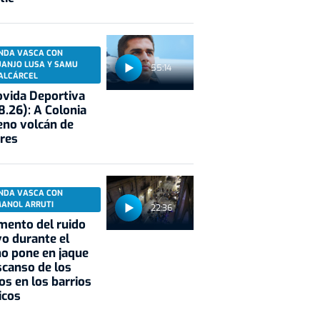
NDA VASCA CON
UANJO LUSA Y SAMU
55:14
ALCÁRCEL
vida Deportiva
8.26): A Colonia
eno volcán de
res
NDA VASCA CON
MANOL ARRUTI
22:36
mento del ruido
vo durante el
o pone en jaque
scanso de los
os en los barrios
icos