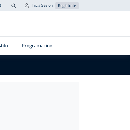
Inicia Sesión
Regístrate
6
Buscar
tilo
Programación