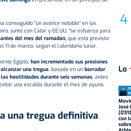
ha conseguido "un avance notable" en las
iro, junto con Catar y EE.UU, "se esfuerza para
"
antes del mes del ramadán,
que está previsto
l 11 de marzo, según el calendario lunar.
mente Egipto,
han incrementado sus presiones
Lo
 alcanzar una tregua
, basada en un
borrador
 las hostilidades durante seis semanas
, antes
 evitar una escalda durante el mes de ayuno
O
M
Movid
José
 una tregua definitiva
(07/
con I
sobre
Athle