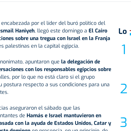
ncabezada por el líder del buró político del
Lo
Ismail Haniyeh
, llegó este domingo a
El Cairo
iones sobre una tregua con Israel en la Franja
s palestinas en la capital egipcia.
 anonimato, apuntaron que
la delegación de
saciones con los responsables egipcios sobre
lles, por lo que no está claro si el grupo
 su postura respecto a sus condiciones para una
tes.
cias aseguraron el sábado que las
entantes de
Hamás e Israel mantuvieron en
sada con la ayuda de Estados Unidos, Catar y
 este domingo
en presencia, en un principio, de