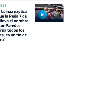
RTES
Loinaz explica
07:57
ué la Peña 7 de
 lleva el nombre
tor Paredes:
rna todos los
es, es un tío de
ra"