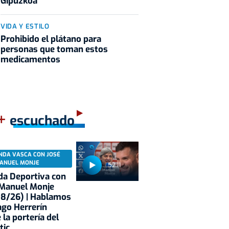
Gipuzkoa
VIDA Y ESTILO
Prohibido el plátano para
personas que toman estos
medicamentos
+
escuchado
NDA VASCA CON JOSÉ
ANUEL MONJE
52:11
a Deportiva con
 Manuel Monje
08/26) | Hablamos
ago Herrerín
 la portería del
tic