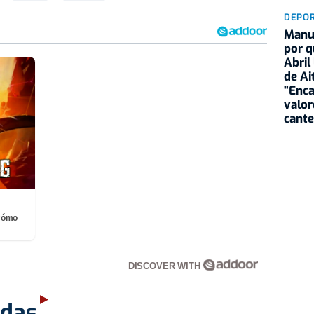
DEPO
Manu 
por q
Abril
de Ai
"Enca
valor
cante
¡Cómo
DISCOVER WITH
adas