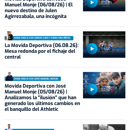
51:59
Manuel Monje (06/08/26) | El
nuevo destino de Julen
Agirrezabala, una incógnita
ONDA VASCA CON JUANJO LUSA Y SAMU VALCÁRCEL
La Movida Deportiva (06.08.26):
54:50
Mesa redonda por el fichaje del
central
ONDA VASCA CON JOSÉ MANUEL MONJE
Movida Deportiva con José
52:42
Manuel Monje (05/08/26) |
Analizamos la "ilusión" que han
generado los últimos cambios en
el banquillo del Athletic