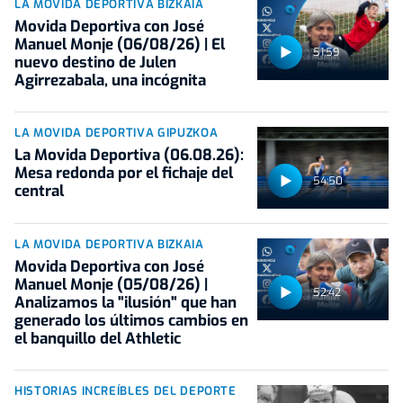
LA MOVIDA DEPORTIVA BIZKAIA
Movida Deportiva con José
Manuel Monje (06/08/26) | El
51:59
nuevo destino de Julen
Agirrezabala, una incógnita
LA MOVIDA DEPORTIVA GIPUZKOA
La Movida Deportiva (06.08.26):
Mesa redonda por el fichaje del
54:50
central
LA MOVIDA DEPORTIVA BIZKAIA
Movida Deportiva con José
Manuel Monje (05/08/26) |
52:42
Analizamos la "ilusión" que han
generado los últimos cambios en
el banquillo del Athletic
HISTORIAS INCREÍBLES DEL DEPORTE