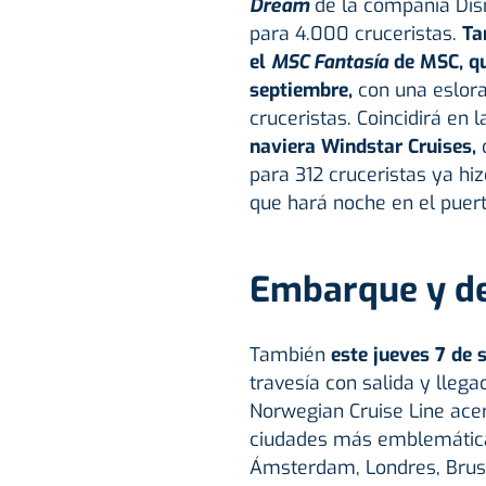
Dream
de la compañía Dis
para 4.000 cruceristas.
Ta
el
MSC Fantasía
de MSC, qu
septiembre,
con una eslor
cruceristas. Coincidirá en 
naviera Windstar Cruises,
para 312 cruceristas ya hi
que hará noche en el puerto
Embarque y d
También
este jueves 7 de 
travesía con salida y llega
Norwegian Cruise Line acer
ciudades más emblemática
Ámsterdam, Londres, Brusel