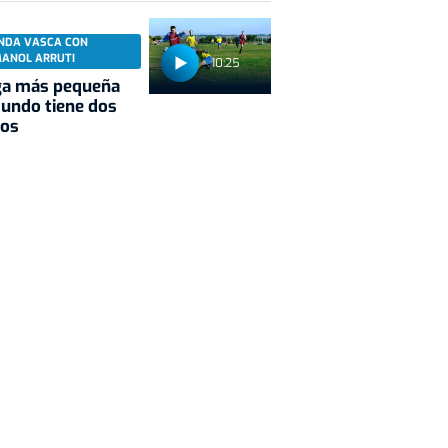
NDA VASCA CON
MANOL ARRUTI
10:25
ga más pequeña
undo tiene dos
pos