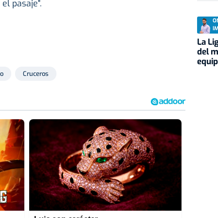
l pasaje".
O
I
La Li
del m
equi
o
Cruceros