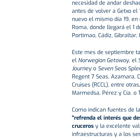
necesidad de andar deshac
antes de volver a Getxo el
nuevo el mismo día 19, en 
Roma, donde llegará el 1 d
Portimao, Cádiz, Gibraltar, 
Este mes de septiembre t
el
Norwegian Getaway
, el
Journey
o
Seven Seas Sple
Regent 7 Seas, Azamara, Cel
Cruises (RCCL), entre otra
Marmedsa, Pérez y Cía. o
Como indican fuentes de l
"refrenda el interés que d
cruceros
y la excelente va
infraestructuras y a los se