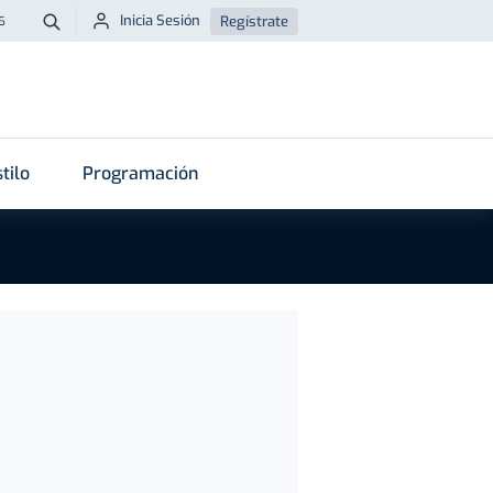
Inicia Sesión
Regístrate
6
Buscar
tilo
Programación