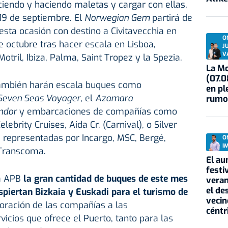
iendo y haciendo maletas y cargar con ellas,
 19 de septiembre. El
Norwegian Gem
partirá de
esta ocasión con destino a Civitavecchia en
O
e octubre tras hacer escala en Lisboa,
J
V
Motril, Ibiza, Palma, Saint Tropez y la Spezia.
La Mo
(07.0
ambién harán escala buques como
en pl
Seven Seas Voyager
, el
Azamara
rumo
ndor
y embarcaciones de compañías como
ebrity Cruises, Aida Cr. (Carnival), o Silver
s, representadas por Incargo, MSC, Bergé,
O
I
 Transcoma.
El au
festi
a APB
la gran cantidad de buques de este mes
veran
el de
espiertan Bizkaia y Euskadi para el turismo de
vecin
loración de las compañías a las
céntr
rvicios que ofrece el Puerto, tanto para las