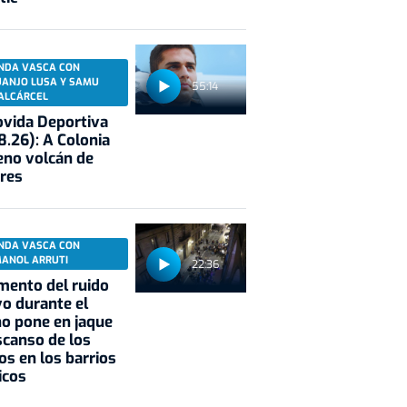
NDA VASCA CON
UANJO LUSA Y SAMU
55:14
ALCÁRCEL
vida Deportiva
8.26): A Colonia
eno volcán de
res
NDA VASCA CON
MANOL ARRUTI
22:36
mento del ruido
vo durante el
o pone en jaque
scanso de los
os en los barrios
icos