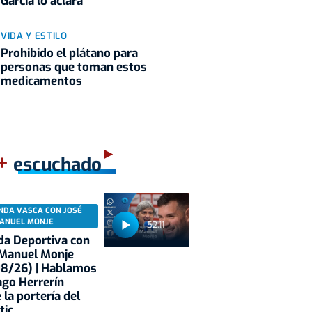
García lo aclara
VIDA Y ESTILO
Prohibido el plátano para
personas que toman estos
medicamentos
+
escuchado
NDA VASCA CON JOSÉ
ANUEL MONJE
52:11
a Deportiva con
 Manuel Monje
08/26) | Hablamos
ago Herrerín
 la portería del
tic