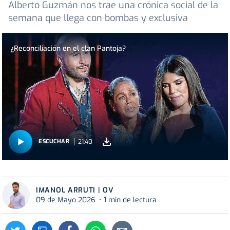
Alberto Guzmán nos trae una crónica social de la
semana que llega con bombas y exclusiva
¿Reconciliación en el clan Pantoja?
21:40
ESCUCHAR
IMANOL ARRUTI | OV
09 de Mayo 2026
1 min de lectura