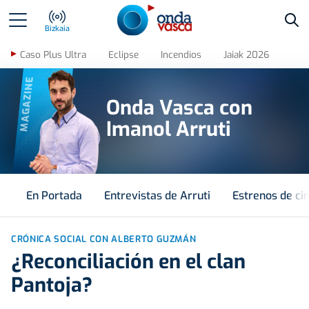
Bus
Bizkaia
Caso Plus Ultra
Eclipse
Incendios
Jaiak 2026
MAGAZINE
Onda Vasca con
Imanol Arruti
En Portada
Entrevistas de Arruti
Estrenos de ci
CRÓNICA SOCIAL CON ALBERTO GUZMÁN
¿Reconciliación en el clan
Pantoja?