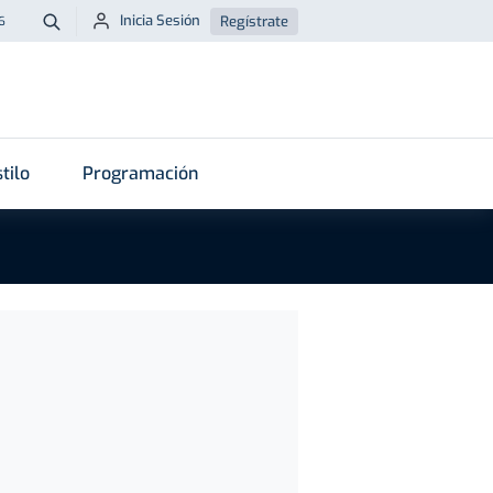
Inicia Sesión
Regístrate
6
Buscar
tilo
Programación