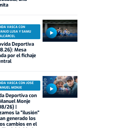
nita
NDA VASCA CON
UANJO LUSA Y SAMU
54:50
ALCÁRCEL
vida Deportiva
8.26): Mesa
da por el fichaje
entral
NDA VASCA CON JOSÉ
ANUEL MONJE
52:42
a Deportiva con
 Manuel Monje
8/26) |
zamos la "ilusión"
an generado los
os cambios en el