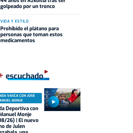
44 años en Azkoitia tras ser
golpeado por un tronco
VIDA Y ESTILO
Prohibido el plátano para
personas que toman estos
medicamentos
+
escuchado
NDA VASCA CON JOSÉ
ANUEL MONJE
51:59
a Deportiva con
 Manuel Monje
8/26) | El nuevo
no de Julen
ezabala, una