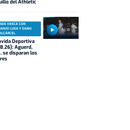
illo del Athletic
NDA VASCA CON
UANJO LUSA Y SAMU
55:18
ALCÁRCEL
vida Deportiva
8.26): Aguerd,
.. se disparan los
res