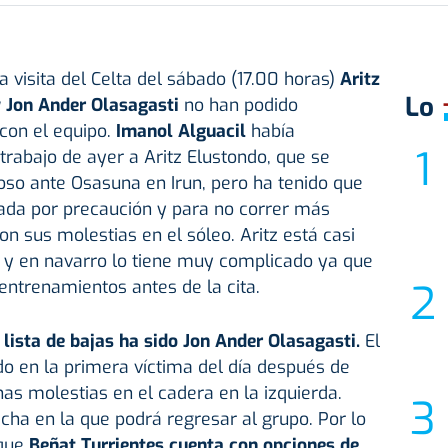
a visita del Celta del sábado (17.00 horas)
Aritz
Lo
y Jon Ander Olasagasti
no han podido
 con el equipo.
Imanol Alguacil
había
trabajo de ayer a Aritz Elustondo, que se
oso ante Osasuna en Irun, pero ha tenido que
da por precaución y para no correr más
con sus molestias en el sóleo. Aritz está casi
 y en navarro lo tiene muy complicado ya que
 entrenamientos antes de la cita.
 lista de bajas ha sido Jon Ander Olasagasti.
El
do en la primera víctima del día después de
nas molestias en el cadera en la izquierda.
cha en la que podrá regresar al grupo. Por lo
 que
Beñat Turrientes cuenta con opciones de