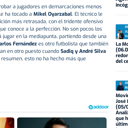
incóg
probar a jugadores en demarcaciones menos
le ha tocado a
Mikel Oyarzabal
. El técnico le
ción más retrasada, con el tridente ofensivo
O
que conoce a la perfección. No son pocos los
J
 jugar en la mediapunta, partiendo desde una
V
arlos Fernández
es otro futbolista que también
La Mo
(06.0
can en otro puesto cuando
Sadiq y André Silva
redon
n resumen, esto no ha hecho más que
del c
O
M
Movid
José
(05/0
Anali
que h
últim