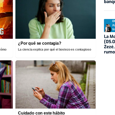
banqu
O
J
V
La Mo
(05.0
¿Por qué se contagia?
Zezé.
¡Cómo
La ciencia explica por qué el bostezo es contagioso
rumo
Cuidado con este hábito