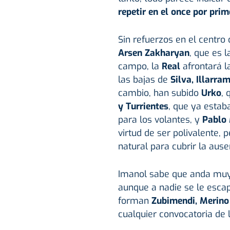
repetir en el once por pri
Sin refuerzos en el centro
Arsen Zakharyan
, que es l
campo, la
Real
afrontará l
las bajas de
Silva, Illarra
cambio, han subido
Urko
, 
y Turrientes
, que ya estab
para los volantes, y
Pablo
virtud de ser polivalente
natural para cubrir la ause
Imanol sabe que anda muy 
aunque a nadie se le escap
forman
Zubimendi, Merino
cualquier convocatoria de 