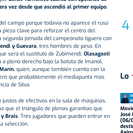
mera vez desde que ascendió al primer equipo
.
 del campo porque todavía no aparece el ruso
a pieza clave para reforzar el centro del
a segunda jornada del campeonato liguero con
mendi y Guevara
, tres hombres de peso. En
que será el sustituto de Zubimendi,
Olasagasti
a a pleno derecho bajo la batuta de Imanol,
 Marín
, quien, aunque también cuenta con la
Lo
, pero que probablemente el mediapunta más
ncia de Silva.
O
justos de efectivos en la sala de máquinas,
M
a que el triángulo de plenas garantías que
Movid
José
 y Brais
. Tres jugadores que pueden entrar en
(06/0
la selección.
desti
Agirr