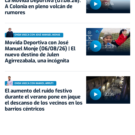
La Movida Deportiva (07.08.26):
55:14
A Colonia en pleno volcán de
rumores
ONDA VASCA CON JOSÉ MANUEL MONJE
Movida Deportiva con José
51:59
Manuel Monje (06/08/26) | El
nuevo destino de Julen
Agirrezabala, una incógnita
ONDA VASCA CON IMANOL ARRUTI
El aumento del ruido festivo
22:36
durante el verano pone en jaque
el descanso de los vecinos en los
barrios céntricos