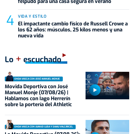
felpudo para una casa segura en verano
VIDA Y ESTILO
El impactante cambio físico de Russell Crowe a
los 62 años: músculos, 25 kilos menos y una
nueva vida
+
Lo
escuchado
ONDA VASCA CON JOSÉ MANUEL MONJE
Movida Deportiva con José
52:11
Manuel Monje (07/08/26) |
Hablamos con Iago Herrerín
sobre la portería del Athletic
ONDA VASCA CON JUANJO LUSA Y SAMU VALCÁRCEL