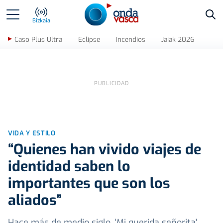
Bus
Bizkaia
Caso Plus Ultra
Eclipse
Incendios
Jaiak 2026
VIDA Y ESTILO
“Quienes han vivido viajes de
identidad saben lo
importantes que son los
aliados”
Hace más de medio siglo, 'Mi querida señorita',