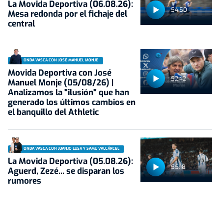
La Movida Deportiva (06.08.26):
54:50
Mesa redonda por el fichaje del
central
ONDA VASCA CON JOSÉ MANUEL MONJE
Movida Deportiva con José
52:42
Manuel Monje (05/08/26) |
Analizamos la "ilusión" que han
generado los últimos cambios en
el banquillo del Athletic
ONDA VASCA CON JUANJO LUSA Y SAMU VALCÁRCEL
La Movida Deportiva (05.08.26):
55:18
Aguerd, Zezé... se disparan los
rumores