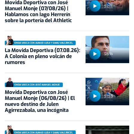
Movida Deportiva con José
52:11
Manuel Monje (07/08/26) |
Hablamos con Iago Herrerín
sobre la portería del Athletic
ONDA VASCA CON JUANJO LUSA Y SAMU VALCÁRCEL
La Movida Deportiva (07.08.26):
55:14
A Colonia en pleno volcán de
rumores
ONDA VASCA CON JOSÉ MANUEL MONJE
Movida Deportiva con José
51:59
Manuel Monje (06/08/26) | El
nuevo destino de Julen
Agirrezabala, una incógnita
ONDA VASCA CON JUANJO LUSA Y SAMU VALCÁRCEL