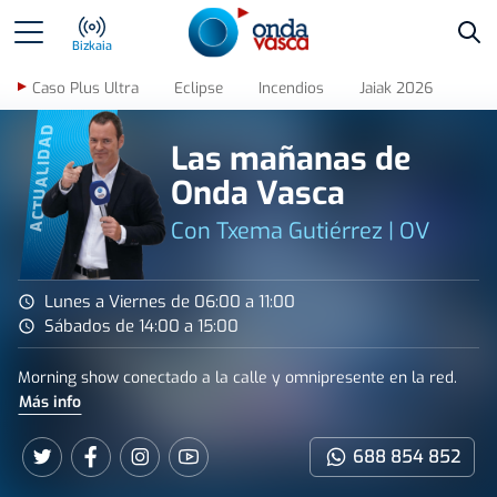
Bus
Bizkaia
Caso Plus Ultra
Eclipse
Incendios
Jaiak 2026
ACTUALIDAD
Las mañanas de
Onda Vasca
Con Txema Gutiérrez | OV
Lunes a Viernes de 06:00 a 11:00
Sábados de 14:00 a 15:00
Morning show conectado a la calle y omnipresente en la red.
Más info
688 854 852