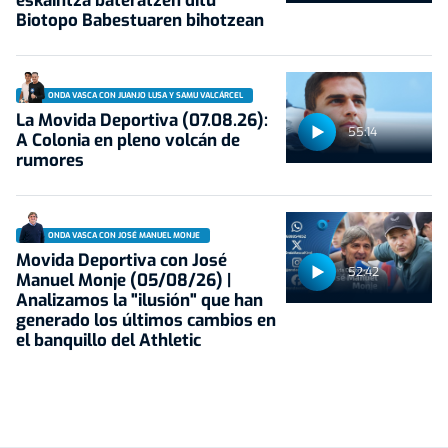
eskaintza bateratzen ditu
Biotopo Babestuaren bihotzean
ONDA VASCA CON JUANJO LUSA Y SAMU VALCÁRCEL
La Movida Deportiva (07.08.26):
55:14
A Colonia en pleno volcán de
rumores
ONDA VASCA CON JOSÉ MANUEL MONJE
Movida Deportiva con José
52:42
Manuel Monje (05/08/26) |
Analizamos la "ilusión" que han
generado los últimos cambios en
el banquillo del Athletic