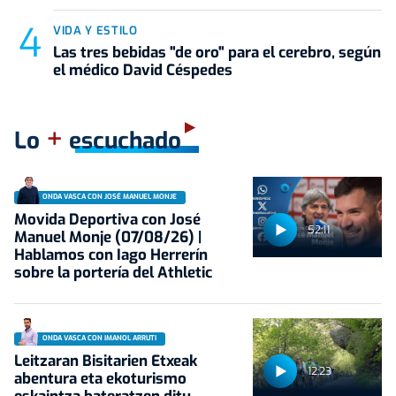
VIDA Y ESTILO
Las tres bebidas "de oro" para el cerebro, según
el médico David Céspedes
+
Lo
escuchado
ONDA VASCA CON JOSÉ MANUEL MONJE
Movida Deportiva con José
52:11
Manuel Monje (07/08/26) |
Hablamos con Iago Herrerín
sobre la portería del Athletic
ONDA VASCA CON IMANOL ARRUTI
Leitzaran Bisitarien Etxeak
12:23
abentura eta ekoturismo