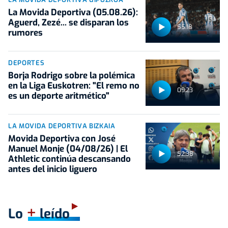
La Movida Deportiva (05.08.26):
Aguerd, Zezé... se disparan los
55:18
rumores
DEPORTES
Borja Rodrigo sobre la polémica
en la Liga Euskotren: "El remo no
09:23
es un deporte aritmético"
LA MOVIDA DEPORTIVA BIZKAIA
Movida Deportiva con José
Manuel Monje (04/08/26) | El
52:38
Athletic continúa descansando
antes del inicio liguero
+
Lo
leído