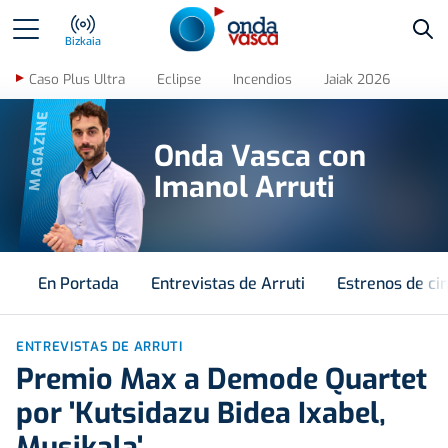
Bus
Bizkaia
Caso Plus Ultra
Eclipse
Incendios
Jaiak 2026
MAGAZINE
Onda Vasca con
Imanol Arruti
En Portada
Entrevistas de Arruti
Estrenos de ci
ENTREVISTAS DE ARRUTI
Premio Max a Demode Quartet
por 'Kutsidazu Bidea Ixabel,
Musikala'