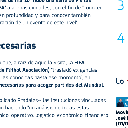
es de marzo "hubo una serie de visitas
FA
" a ambas ciudades, con el fin de "conocer
 en profundidad y para conocer también
ración de un evento de este nivel".
ecesarias
 que, a raíz de aquella visita,
la FIFA
de Fútbol Asociación)
"trasladó exigencias,
 las conocidas hasta ese momento", en
Lo
necesarias para acoger partidos del Mundial.
plicado Pradales-- las instituciones vinculadas
O
M
n haciendo "un análisis de todas estas
Movid
ico, operativo, logístico, económico, financiero
José
(07/