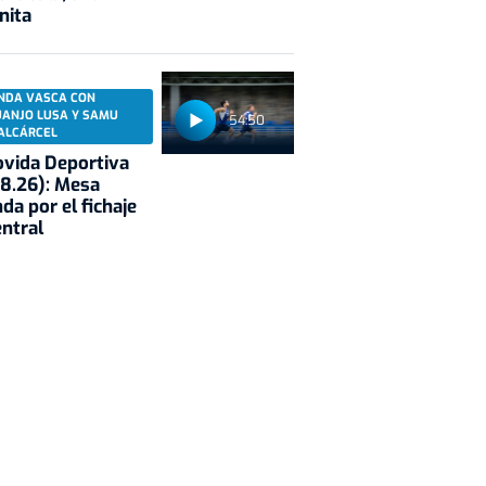
nita
NDA VASCA CON
UANJO LUSA Y SAMU
54:50
ALCÁRCEL
vida Deportiva
8.26): Mesa
da por el fichaje
entral