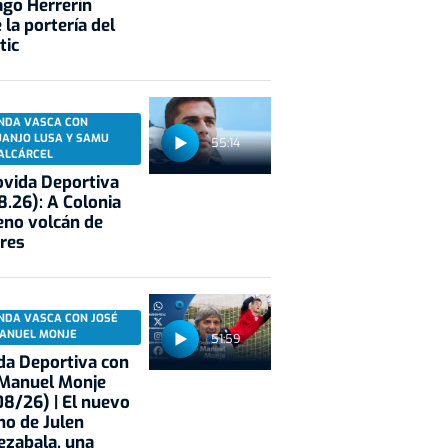
ago Herrerín
 la portería del
tic
NDA VASCA CON
UANJO LUSA Y SAMU
55:14
ALCÁRCEL
vida Deportiva
8.26): A Colonia
eno volcán de
res
NDA VASCA CON JOSÉ
ANUEL MONJE
51:59
a Deportiva con
adi
 Manuel Monje
8/26) | El nuevo
no de Julen
ezabala, una