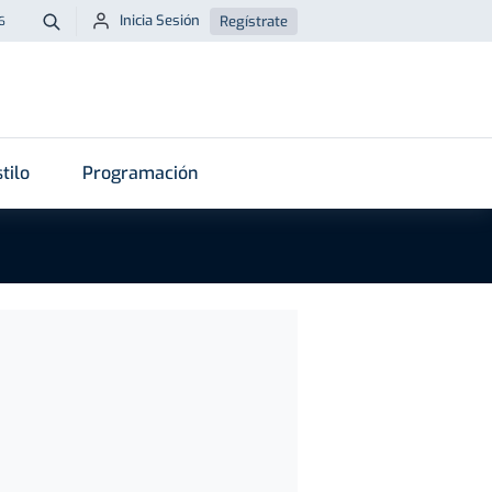
Inicia Sesión
Regístrate
6
Buscar
tilo
Programación