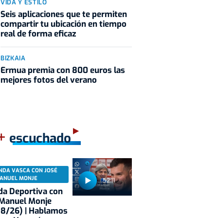
VIDA Y ESTILO
Seis aplicaciones que te permiten
compartir tu ubicación en tiempo
real de forma eficaz
BIZKAIA
Ermua premia con 800 euros las
mejores fotos del verano
+
escuchado
NDA VASCA CON JOSÉ
ANUEL MONJE
52:11
a Deportiva con
 Manuel Monje
08/26) | Hablamos