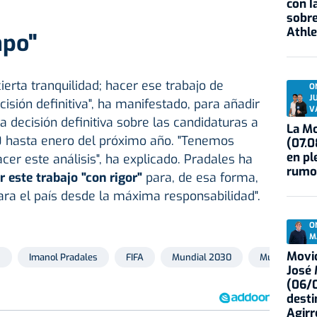
con I
sobre
Athle
mpo"
ierta tranquilidad; hacer ese trabajo de
O
J
isión definitiva", ha manifestado, para añadir
V
a decisión definitiva sobre las candidaturas a
La Mo
 hasta enero del próximo año. "Tenemos
(07.0
en pl
cer este análisis", ha explicado. Pradales ha
rumo
r este trabajo "con rigor"
para, de esa forma,
ara el país desde la máxima responsabilidad".
O
M
Movid
n
Imanol Pradales
FIFA
Mundial 2030
Mundial Eusk
José
(06/0
desti
Agirr