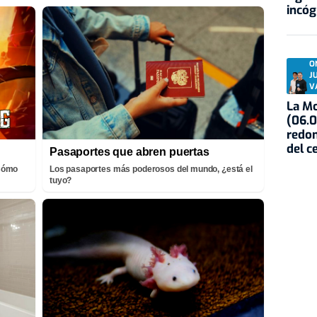
incóg
O
J
V
La Mo
(06.0
redon
del c
Pasaportes que abren puertas
¡Cómo
Los pasaportes más poderosos del mundo, ¿está el
tuyo?