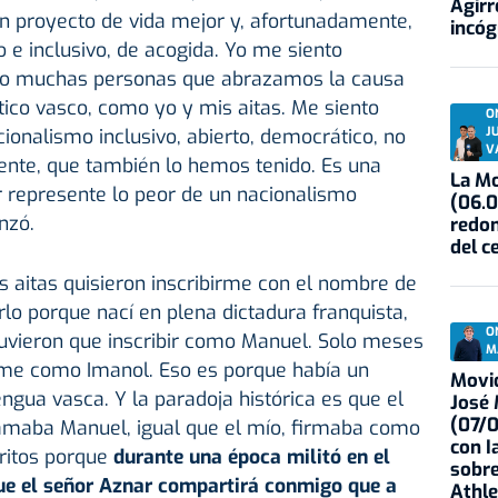
Agirr
un proyecto de vida mejor y, afortunadamente,
incóg
o e inclusivo, de acogida. Yo me siento
ubo muchas personas que abrazamos la causa
ico vasco, como yo y mis aitas. Me siento
O
J
cionalismo inclusivo, abierto, democrático, no
V
ente, que también lo hemos tenido. Es una
La Mo
r represente lo peor de un nacionalismo
(06.0
nzó.
redon
del c
s aitas quisieron inscribirme con el nombre de
lo porque nací en plena dictadura franquista,
O
 tuvieron que inscribir como Manuel. Solo meses
M
rme como Imanol. Eso es porque había un
Movid
engua vasca. Y la paradoja histórica es que el
José
(07/
lamaba Manuel, igual que el mío, firmaba como
con I
ritos porque
durante una época militó en el
sobre
ue el señor Aznar compartirá conmigo que a
Athle