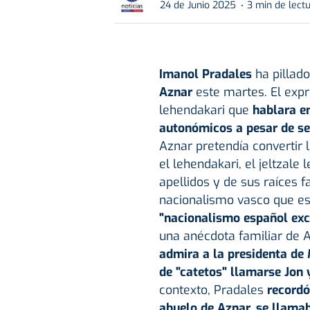
24 de Junio 2025
3 min de lect
Imanol Pradales
ha pillad
Aznar
este martes. El exp
lehendakari que
hablara en
autonómicos a pesar de ser
Aznar pretendía convertir 
el lehendakari, el jeltzale
apellidos y de sus raíces 
nacionalismo vasco que es, 
"nacionalismo español exc
una anécdota familiar de A
admira a la presidenta de 
de "catetos" llamarse Jon 
contexto, Pradales
recordó
abuelo de Aznar, se llam