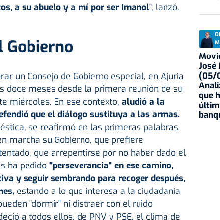
s, a su abuelo y a mí por ser Imanol
", lanzó.
O
l Gobierno
M
Movid
José
(05/0
ar un Consejo de Gobierno especial, en Ajuria
Anali
s doce meses desde la primera reunión de su
que h
e miércoles. En ese contexto,
aludió a la
últim
fendió que el diálogo sustituya a las armas.
banqu
éstica, se reafirmó en las primeras palabras
en marcha su Gobierno, que prefiere
tentado, que arrepentirse por no haber dado el
es ha pedido
"perseverancia" en ese camino,
tiva y seguir sembrando para recoger después,
nes,
estando a lo que interesa a la ciudadanía
ueden "dormir" ni distraer con el ruido
deció a todos ellos, de PNV y PSE, el clima de