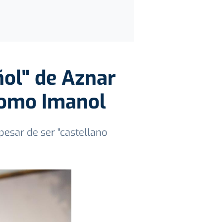
ñol" de Aznar
como Imanol
pesar de ser "castellano