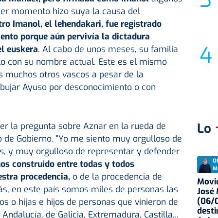
mer momento hizo suya la causa del
tro Imanol, el lehendakari, fue registrado
nto porque aún pervivía la dictadura
el euskera
. Al cabo de unos meses, su familia
rlo con su nombre actual. Este es el mismo
os muchos otros vascos a pesar de la
dibujar Ayuso por desconocimiento o con
er la pregunta sobre Aznar en la rueda de
Lo
o de Gobierno. "Yo me siento muy orgulloso de
es, y muy orgulloso de representar y defender
O
os construido entre todas y todos
M
estra procedencia,
o de la procedencia de
Movid
s, en este país somos miles de personas las
José
(06/0
os o hijas e hijos de personas que vinieron de
desti
 Andalucía, de Galicia, Extremadura, Castilla...