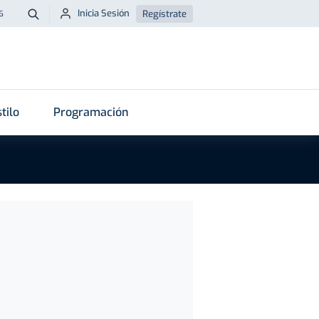
Inicia Sesión
Regístrate
6
Buscar
tilo
Programación