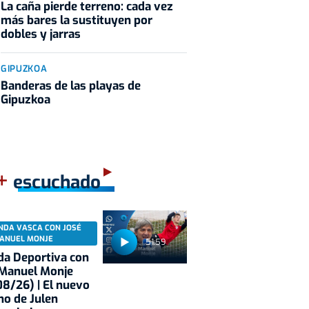
La caña pierde terreno: cada vez
más bares la sustituyen por
dobles y jarras
GIPUZKOA
Banderas de las playas de
Gipuzkoa
+
escuchado
NDA VASCA CON JOSÉ
ANUEL MONJE
51:59
a Deportiva con
 Manuel Monje
8/26) | El nuevo
no de Julen