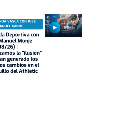
NDA VASCA CON JOSÉ
ANUEL MONJE
52:42
a Deportiva con
 Manuel Monje
8/26) |
zamos la "ilusión"
an generado los
os cambios en el
illo del Athletic