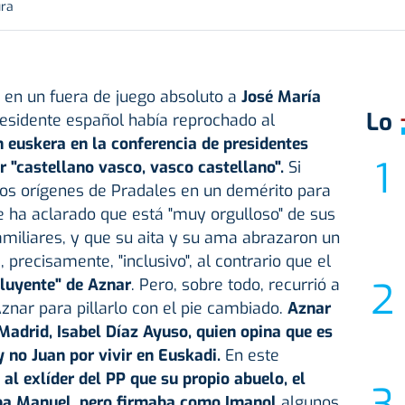
ura
o en un fuera de juego absoluto a
José María
Lo
residente español había reprochado al
 euskera en la conferencia de presidentes
 "castellano vasco, vasco castellano".
Si
los orígenes de Pradales en un demérito para
 le ha aclarado que está "muy orgulloso" de sus
familiares, y que su aita y su ama abrazaron un
precisamente, "inclusivo", al contrario que el
luyente" de Aznar
. Pero, sobre todo, recurrió a
znar para pillarlo con el pie cambiado.
Aznar
Madrid, Isabel Díaz Ayuso, quien opina que es
y no Juan por vivir en Euskadi.
En este
 al exlíder del PP que su propio abuelo, el
aba Manuel, pero firmaba como Imanol
algunos