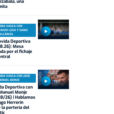
ezabala, una
nita
NDA VASCA CON
UANJO LUSA Y SAMU
54:50
ALCÁRCEL
vida Deportiva
8.26): Mesa
da por el fichaje
entral
NDA VASCA CON JOSÉ
ANUEL MONJE
52:11
a Deportiva con
 Manuel Monje
08/26) | Hablamos
ago Herrerín
 la portería del
tic