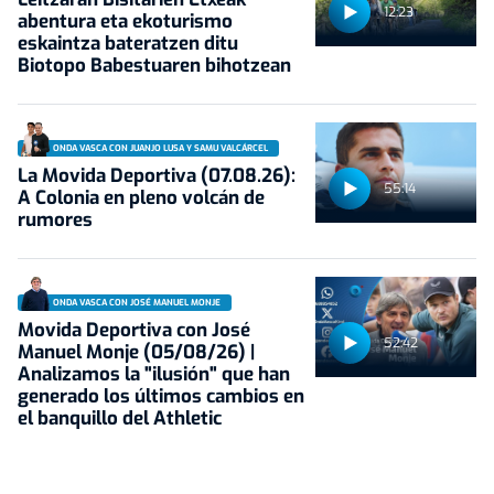
12:23
abentura eta ekoturismo
eskaintza bateratzen ditu
Biotopo Babestuaren bihotzean
ONDA VASCA CON JUANJO LUSA Y SAMU VALCÁRCEL
La Movida Deportiva (07.08.26):
55:14
A Colonia en pleno volcán de
rumores
ONDA VASCA CON JOSÉ MANUEL MONJE
Movida Deportiva con José
52:42
Manuel Monje (05/08/26) |
Analizamos la "ilusión" que han
generado los últimos cambios en
el banquillo del Athletic