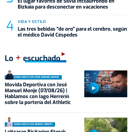
El lugar favorito de Silvia Intxaurrondo en
Bizkaia para desconectar en vacaciones
VIDA Y ESTILO
Las tres bebidas "de oro" para el cerebro, según
el médico David Céspedes
+
Lo
escuchado
ONDA VASCA CON JOSÉ MANUEL MONJE
Movida Deportiva con José
52:11
Manuel Monje (07/08/26) |
Hablamos con Iago Herrerín
sobre la portería del Athletic
ONDA VASCA CON IMANOL ARRUTI
Leitzaran Bisitarien Etxeak