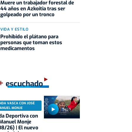
Muere un trabajador forestal de
44 años en Azkoitia tras ser
golpeado por un tronco
VIDA Y ESTILO
Prohibido el plátano para
personas que toman estos
medicamentos
+
escuchado
NDA VASCA CON JOSÉ
ANUEL MONJE
51:59
a Deportiva con
 Manuel Monje
8/26) | El nuevo