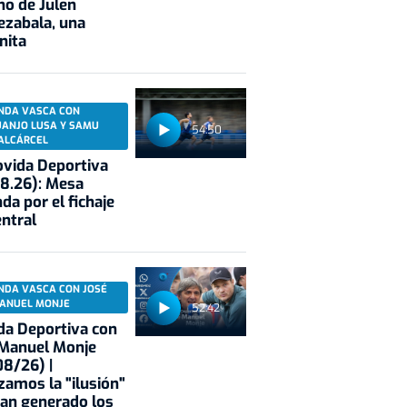
no de Julen
ezabala, una
nita
NDA VASCA CON
UANJO LUSA Y SAMU
54:50
ALCÁRCEL
vida Deportiva
8.26): Mesa
da por el fichaje
entral
NDA VASCA CON JOSÉ
ANUEL MONJE
52:42
a Deportiva con
 Manuel Monje
8/26) |
zamos la "ilusión"
an generado los