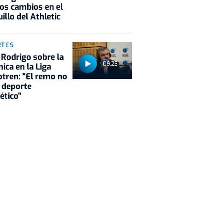
os cambios en el
illo del Athletic
RTES
 Rodrigo sobre la
09:23
ica en la Liga
tren: "El remo no
 deporte
ético"