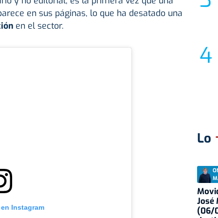
ario y no editorial, es la primera vez que una
arece en sus páginas, lo que ha desatado una
ción
en el sector.
Lo
O
M
Movid
José
 en Instagram
(06/0