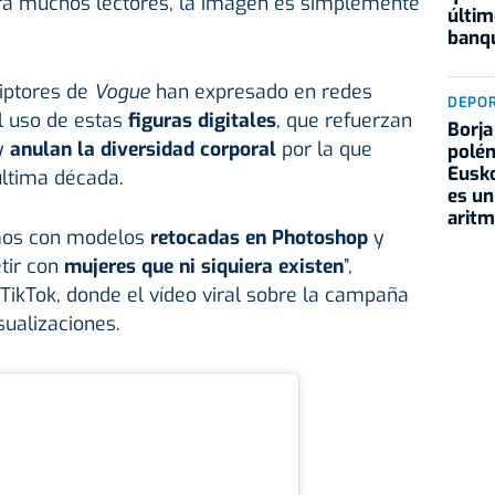
para muchos lectores, la imagen es simplemente
últim
banqu
riptores de
Vogue
han expresado en redes
DEPO
el uso de estas
figuras digitales
, que refuerzan
Borja
 y
anulan la diversidad corporal
por la que
polém
Eusko
última década.
es un
aritm
os con modelos
retocadas en Photoshop
y
tir con
mujeres que ni siquiera existen
”,
TikTok, donde el vídeo viral sobre la campaña
ualizaciones.