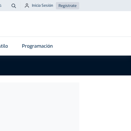
Inicia Sesión
Regístrate
6
Buscar
tilo
Programación