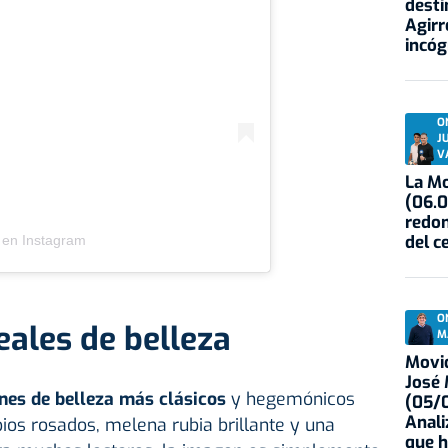
desti
Agirr
incóg
O
J
V
La Mo
(06.0
redon
del c
 en Instagram
O
eales de belleza
M
Movid
José
nes de belleza más clásicos
y hegemónicos
(05/0
Anali
bios rosados, melena rubia brillante y una
que h