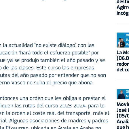
desti
Agirr
incóg
O
J
 la actualidad “no existe diálogo” con las
V
La Mo
ación “hará todo el esfuerzo posible” por
(06.0
 que ya se produjo también el año pasado y se
redon
cio de las clases. Este curso las empresas
del c
utas del año pasado por entender que no son
erno Vasco no suba el precio que abona.
O
M
ntonces una orden que les obliga a prestar el
Movid
diquen las rutas del curso 2023-2024, para lo
José
 la orden el coste real del transporte, más el
(05/0
ial. Algunas asociaciones de madres y padres
Anali
que h
la Etxaurren, ubicada en Ayala en Araba no