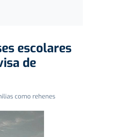
ses escolares
visa de
amilias como rehenes