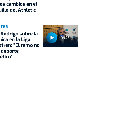
os cambios en el
illo del Athletic
RTES
 Rodrigo sobre la
09:23
ica en la Liga
tren: "El remo no
 deporte
ético"