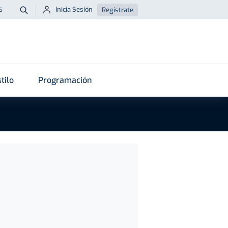
Inicia Sesión
Regístrate
6
Buscar
tilo
Programación