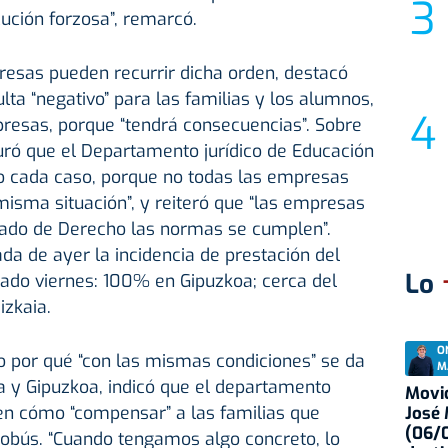
cución forzosa”, remarcó.
resas pueden recurrir dicha orden, destacó
ulta “negativo” para las familias y los alumnos,
resas, porque “tendrá consecuencias”. Sobre
ró que el Departamento jurídico de Educación
o cada caso, porque no todas las empresas
 misma situación”, y reiteró que “las empresas
ado de Derecho las normas se cumplen”.
ada de ayer la incidencia de prestación del
Lo
asado viernes: 100% en Gipuzkoa; cerca del
zkaia.
O
o por qué “con las mismas condiciones” se da
M
ia y Gipuzkoa, indicó que el departamento
Movid
n cómo “compensar” a las familias que
José
(06/0
tobús. “Cuando tengamos algo concreto, lo