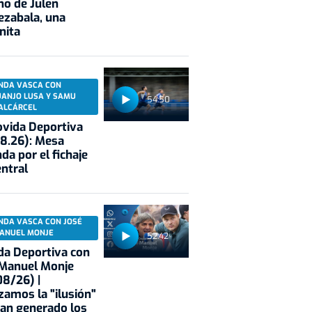
no de Julen
ezabala, una
nita
NDA VASCA CON
UANJO LUSA Y SAMU
54:50
ALCÁRCEL
vida Deportiva
8.26): Mesa
da por el fichaje
entral
NDA VASCA CON JOSÉ
ANUEL MONJE
52:42
a Deportiva con
 Manuel Monje
8/26) |
zamos la "ilusión"
an generado los