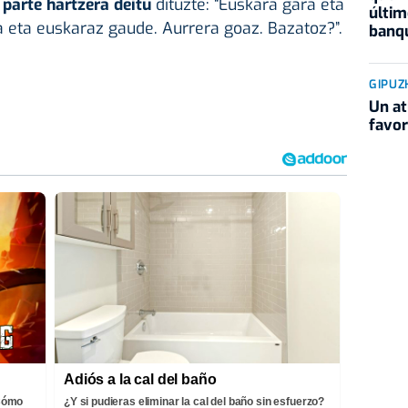
 parte hartzera deitu
dituzte: “Euskara gara eta
últim
eta euskaraz gaude. Aurrera goaz. Bazatoz?”.
banqu
GIPUZ
Un at
favor
Adiós a la cal del baño
¡Cómo
¿Y si pudieras eliminar la cal del baño sin esfuerzo?