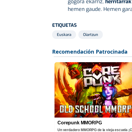
gogora ekarriz,
herritarrak
hemen gaude. Hemen gara 
ETIQUETAS
Euskara
Oiartzun
Corepunk MMORPG
Un verdadero MMORPG de la vieja escuela 