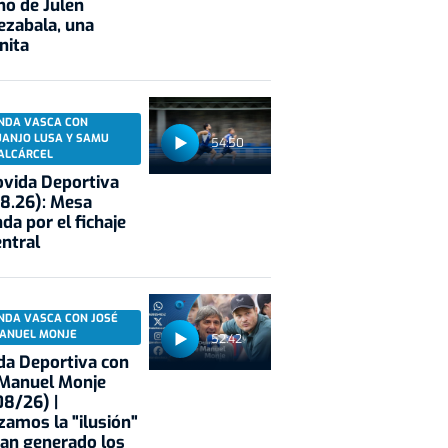
no de Julen
ezabala, una
nita
NDA VASCA CON
UANJO LUSA Y SAMU
54:50
ALCÁRCEL
vida Deportiva
8.26): Mesa
da por el fichaje
entral
NDA VASCA CON JOSÉ
ANUEL MONJE
52:42
a Deportiva con
 Manuel Monje
8/26) |
zamos la "ilusión"
an generado los