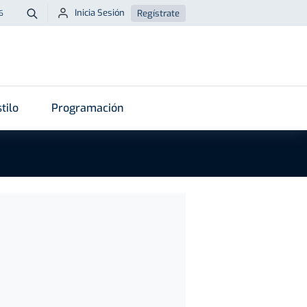
Inicia Sesión
Regístrate
6
Buscar
tilo
Programación