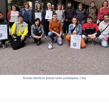
'Esnatu Oiartzun' batzarraren aurkezpena. / N.G.