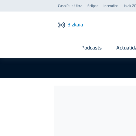
Caso Plus Ultra
Eclipse
Incendios
Jaiak 2
Bizkaia
Podcasts
Actualid