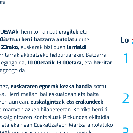
ura
,
UEMAk
, herriko hainbat
eragilek
eta
Lo
Oiartzun
herri batzarra antolatu
dute
 23rako,
euskarak bizi duen
larrialdi
rritarrak aktibatzeko helburuarekin. Batzarra
n
egingo da,
10.00etatik 13.00etara,
eta
herritar
egongo da.
enez
, euskararen egoerak kezka handia
sortu
kal Herri mailan, bai eskualdean eta baita
rren aurrean,
euskalgintzak eta erakundeek
te martxan azken hilabeteetan: Korrika berriki
uskalgintzaren Kontseiluak Pizkundea ekitaldia
 eta ekainean Euskaltzaleon Martxa antolatuko
EMAk euskararen egoerari aurre egiteko