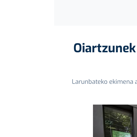
Oiartzunek 
Larunbateko ekimena an