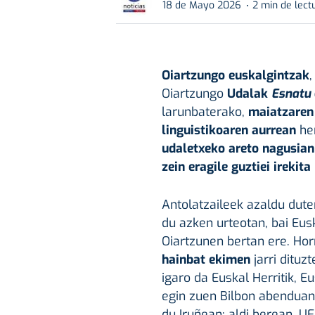
18 de Mayo 2026
2 min de lect
Oiartzungo euskalgintzak
Oiartzungo
Udalak
Esnatu 
larunbaterako,
maiatzaren
linguistikoaren aurrean
he
udaletxeko areto nagusia
zein eragile guztiei irekita
Antolatzaileek azaldu dut
du azken urteotan, bai Eus
Oiartzunen bertan ere. Ho
hainbat ekimen
jarri dituz
igaro da Euskal Herritik, E
egin zuen Bilbon abenduan
du Iruñean; aldi berean, U