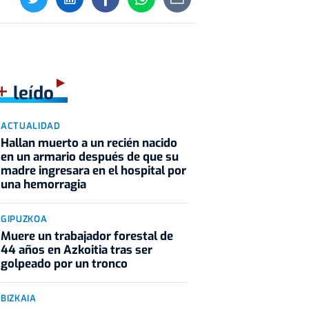
+
leído
ACTUALIDAD
Hallan muerto a un recién nacido
en un armario después de que su
madre ingresara en el hospital por
una hemorragia
GIPUZKOA
Muere un trabajador forestal de
44 años en Azkoitia tras ser
golpeado por un tronco
BIZKAIA