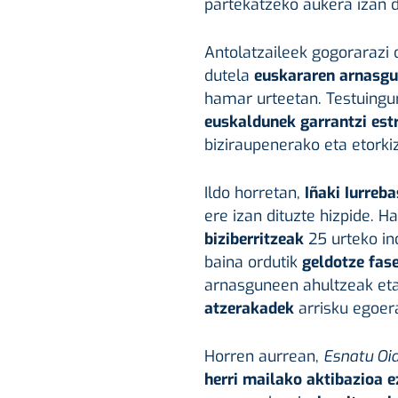
partekatzeko aukera izan 
Antolatzaileek gogorarazi 
dutela
euskararen arnasgu
hamar urteetan. Testuingu
euskaldunek garrantzi est
biziraupenerako eta etorki
Ildo horretan,
Iñaki Iurreb
ere izan dituzte hizpide. 
biziberritzeak
25 urteko in
baina ordutik
geldotze fas
arnasguneen ahultzeak et
atzerakadek
arrisku egoer
Horren aurrean,
Esnatu Oi
herri mailako aktibazioa 