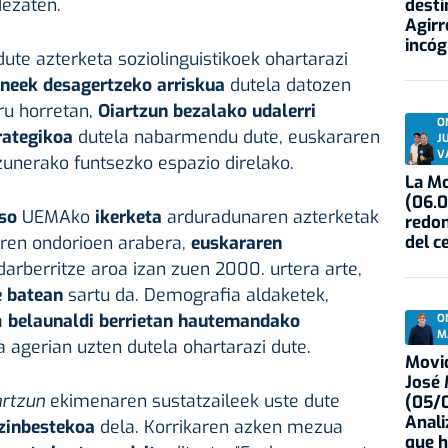
dezaten.
desti
Agirr
incóg
dute azterketa soziolinguistikoek ohartarazi
neek desagertzeko arriskua
dutela datozen
ru horretan,
Oiartzun bezalako udalerri
O
rategikoa
dutela nabarmendu dute, euskararen
J
V
zunerako funtsezko espazio direlako.
La Mo
(06.0
aso
UEMAko
ikerketa
arduradunaren azterketak
redon
del c
Haren ondorioen arabera,
euskararen
darberritze aroa izan zuen 2000. urtera arte,
e batean
sartu da. Demografia aldaketek,
a
belaunaldi berrietan hautemandako
O
M
a agerian uzten dutela ohartarazi dute.
Movid
José
artzun
ekimenaren sustatzaileek uste dute
(05/0
Anali
ezinbestekoa
dela. Korrikaren azken mezua
que h