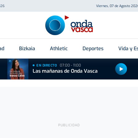
026
Viernes, 07 de Agosto 202
ad
Bizkaia
Athletic
Deportes
Vida y Es
07:00 - 11:00
EN DIRECTO
Las mañanas de Onda Vasca