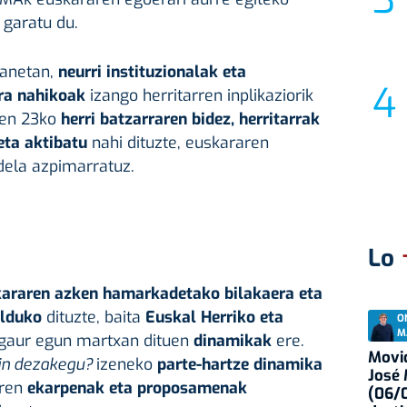
 garatu du.
sanetan,
neurri instituzionalak eta
ira nahikoak
izango herritarren inplikaziorik
ren 23ko
herri batzarraren bidez, herritarrak
eta aktibatu
nahi dituzte, euskararen
dela azpimarratuz.
Lo
araren azken hamarkadetako bilakaera eta
alduko
dituzte, baita
Euskal Herriko eta
O
M
gaur egun martxan dituen
dinamikak
ere.
Movid
gin dezakegu?
izeneko
parte-hartze dinamika
José
uren
ekarpenak eta proposamenak
(06/0