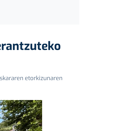
 erantzuteko
uskararen etorkizunaren