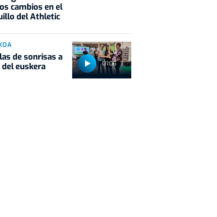
os cambios en el
illo del Athletic
KOA
las de sonrisas a
01:06
 del euskera