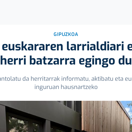
GIPUZKOA
euskararen larrialdiari
herri batzarra egingo du
tolatu da herritarrak informatu, aktibatu eta e
inguruan hausnartzeko