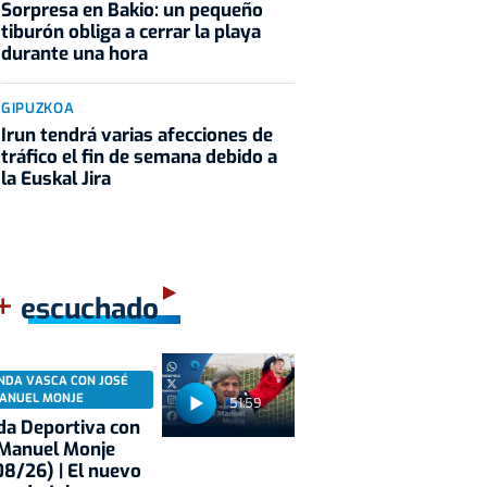
Sorpresa en Bakio: un pequeño
tiburón obliga a cerrar la playa
durante una hora
GIPUZKOA
Irun tendrá varias afecciones de
tráfico el fin de semana debido a
la Euskal Jira
+
escuchado
NDA VASCA CON JOSÉ
ANUEL MONJE
51:59
a Deportiva con
 Manuel Monje
8/26) | El nuevo