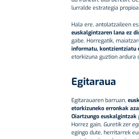
lurralde estrategia propioa
Hala ere, antolatzaileen e
euskalgintzaren lana ez d
gabe. Horregatik, maiatza
informatu, kontzientziatu 
etorkizuna guztion ardura 
Egitaraua
Egitarauaren barruan,
eusk
etorkizuneko erronkak az
Oiartzungo euskalgintzak
Horrez gain,
Guretik zer e
egingo dute, herritarrek e