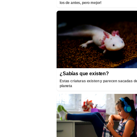
los de antes, pero mejor!
¿Sabías que existen?
Estas criaturas existen y parecen sacadas de
planeta