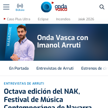
Bus
Bizkaia
Caso Plus Ultra
Eclipse
Incendios
Jaiak 2026
MAGAZINE
Onda Vasca con
Imanol Arruti
En Portada
Entrevistas de Arruti
Estrenos de ci
ENTREVISTAS DE ARRUTI
Octava edición del NAK,
Festival de Música
Contemporánea de Navarra