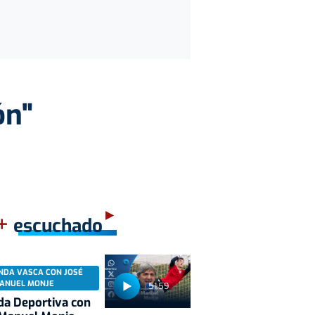
ón"
+
escuchado
NDA VASCA CON JOSÉ
ANUEL MONJE
51:59
a Deportiva con