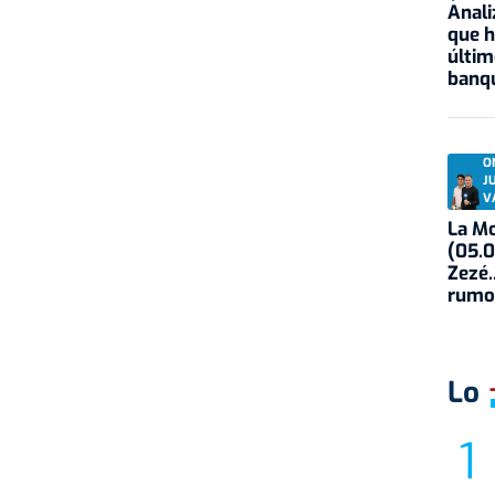
Anali
que h
últim
banqu
O
J
V
La Mo
(05.0
Zezé.
rumo
Lo