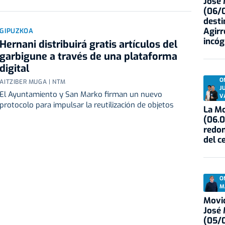
José
(06/0
desti
Agirr
GIPUZKOA
incóg
Hernani distribuirá gratis artículos del
garbigune a través de una plataforma
digital
O
AITZIBER MUGA | NTM
J
El Ayuntamiento y San Marko firman un nuevo
V
protocolo para impulsar la reutilización de objetos
La Mo
(06.0
redon
del c
O
M
Movid
José
(05/0