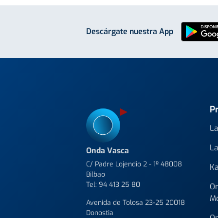
Descárgate nuestra App
P
La
La
Onda Vasca
C/ Padre Lojendio 2 - 1º 48008
Ka
Bilbao
Tel:
94 413 25 80
On
M
Avenida de Tolosa 23-25 20018
Donostia
On