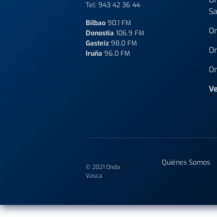
Tel:
943 42 36 44
Sa
Bilbao
90.1 FM
On
Donostia
106.9 FM
Gasteiz
98.0 FM
On
Iruña
96.0 FM
On
Ve
Quiénes Somos
© 2021 Onda
Vasca