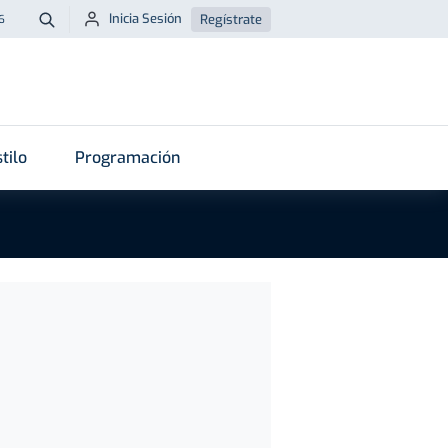
Inicia Sesión
Regístrate
6
Buscar
tilo
Programación