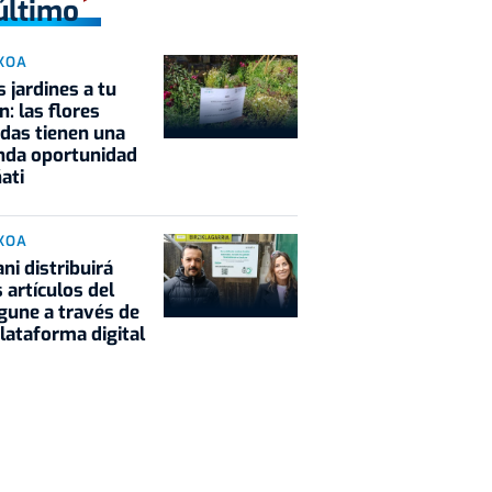
último
KOA
s jardines a tu
n: las flores
adas tienen una
nda oportunidad
ati
KOA
ni distribuirá
s artículos del
gune a través de
lataforma digital