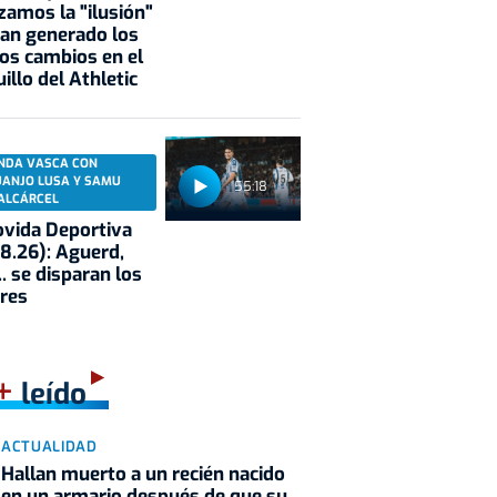
zamos la "ilusión"
an generado los
os cambios en el
illo del Athletic
NDA VASCA CON
UANJO LUSA Y SAMU
55:18
ALCÁRCEL
vida Deportiva
8.26): Aguerd,
.. se disparan los
res
+
leído
ACTUALIDAD
Hallan muerto a un recién nacido
en un armario después de que su