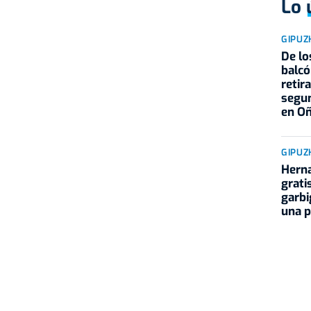
Lo 
GIPUZ
De lo
balcó
retir
segu
en Oñ
GIPUZ
Herna
grati
garbi
una p