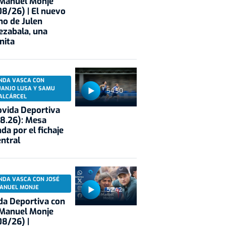
 Manuel Monje
8/26) | El nuevo
no de Julen
ezabala, una
nita
NDA VASCA CON
UANJO LUSA Y SAMU
54:50
ALCÁRCEL
vida Deportiva
8.26): Mesa
da por el fichaje
entral
NDA VASCA CON JOSÉ
ANUEL MONJE
52:42
a Deportiva con
 Manuel Monje
8/26) |