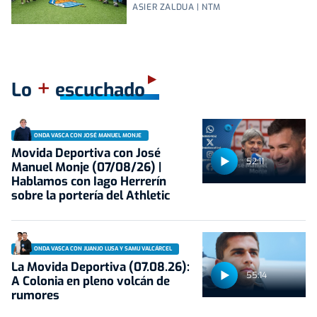
ASIER ZALDUA | NTM
+
Lo
escuchado
ONDA VASCA CON JOSÉ MANUEL MONJE
Movida Deportiva con José
52:11
Manuel Monje (07/08/26) |
Hablamos con Iago Herrerín
sobre la portería del Athletic
ONDA VASCA CON JUANJO LUSA Y SAMU VALCÁRCEL
La Movida Deportiva (07.08.26):
55:14
A Colonia en pleno volcán de
rumores