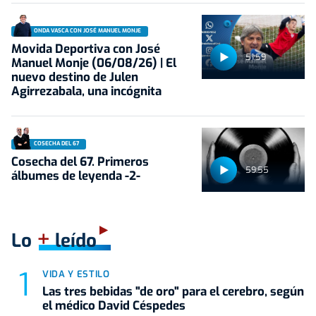
ONDA VASCA CON JOSÉ MANUEL MONJE
Movida Deportiva con José
51:59
Manuel Monje (06/08/26) | El
nuevo destino de Julen
Agirrezabala, una incógnita
COSECHA DEL 67
Cosecha del 67. Primeros
59:55
álbumes de leyenda -2-
+
Lo
leído
VIDA Y ESTILO
Las tres bebidas "de oro" para el cerebro, según
el médico David Céspedes