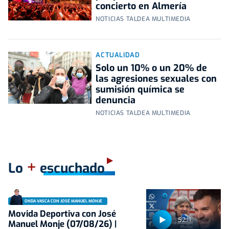
concierto en Almería
NOTICIAS TALDEA MULTIMEDIA
ACTUALIDAD
Solo un 10% o un 20% de
las agresiones sexuales con
sumisión química se
denuncia
NOTICIAS TALDEA MULTIMEDIA
+
Lo
escuchado
ONDA VASCA CON JOSÉ MANUEL MONJE
Movida Deportiva con José
52:11
Manuel Monje (07/08/26) |