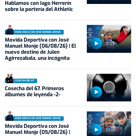
Hablamos con Iago Herrerín
sobre la portería del Athletic
ONDA VASCA CON JOSÉ MANUEL MONJE
Movida Deportiva con José
51:59
Manuel Monje (06/08/26) | El
nuevo destino de Julen
Agirrezabala, una incógnita
COSECHA DEL 67
Cosecha del 67. Primeros
59:55
álbumes de leyenda -2-
ONDA VASCA CON JOSÉ MANUEL MONJE
Movida Deportiva con José
52:42
Manuel Monje (05/08/26) |