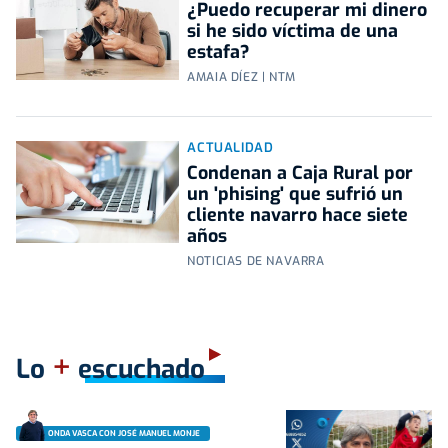
¿Puedo recuperar mi dinero
si he sido víctima de una
estafa?
AMAIA DÍEZ | NTM
ACTUALIDAD
Condenan a Caja Rural por
un 'phising' que sufrió un
cliente navarro hace siete
años
NOTICIAS DE NAVARRA
+
Lo
escuchado
ONDA VASCA CON JOSÉ MANUEL MONJE