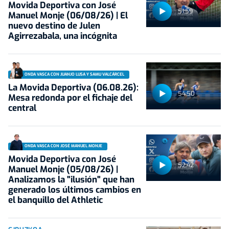
Movida Deportiva con José
51:59
Manuel Monje (06/08/26) | El
nuevo destino de Julen
Agirrezabala, una incógnita
ONDA VASCA CON JUANJO LUSA Y SAMU VALCÁRCEL
La Movida Deportiva (06.08.26):
54:50
Mesa redonda por el fichaje del
central
ONDA VASCA CON JOSÉ MANUEL MONJE
Movida Deportiva con José
52:42
Manuel Monje (05/08/26) |
Analizamos la "ilusión" que han
generado los últimos cambios en
el banquillo del Athletic