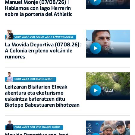
Manuel Monje (07/08/26) |
Hablamos con Iago Herrerín
sobre la portería del Athletic
ONDA VASCA CON JUANJO LUSA Y SAMU VALCÁRCEL
La Movida Deportiva (07.08.26):
55:14
A Colonia en pleno volcán de
rumores
ONDA VASCA CON IMANOL ARRUTI
Leitzaran Bisitarien Etxeak
12:23
abentura eta ekoturismo
eskaintza bateratzen ditu
Biotopo Babestuaren bihotzean
ONDA VASCA CON JOSÉ MANUEL MONJE