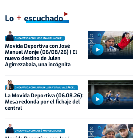
+
Lo
escuchado
ONDA VASCA CON JOSÉ MANUEL MONJE
Movida Deportiva con José
51:59
Manuel Monje (06/08/26) | El
nuevo destino de Julen
Agirrezabala, una incógnita
ONDA VASCA CON JUANJO LUSA Y SAMU VALCÁRCEL
La Movida Deportiva (06.08.26):
54:50
Mesa redonda por el fichaje del
central
ONDA VASCA CON JOSÉ MANUEL MONJE