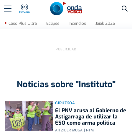
Bus
Bizkaia
Caso Plus Ultra
Eclipse
Incendios
Jaiak 2026
Noticias sobre "Instituto"
GIPUZKOA
El PNV acusa al Gobierno de
Astigarraga de utilizar la
ESO como arma política
AITZIBER MUGA | NTM