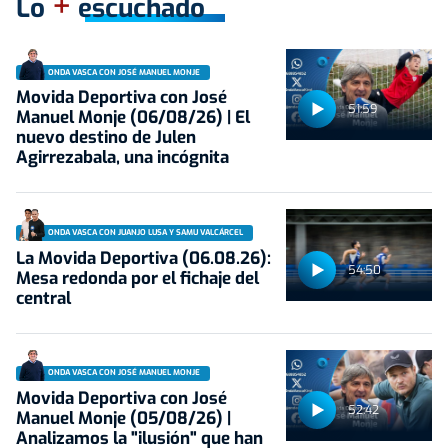
+
Lo
escuchado
ONDA VASCA CON JOSÉ MANUEL MONJE
Movida Deportiva con José
51:59
Manuel Monje (06/08/26) | El
nuevo destino de Julen
Agirrezabala, una incógnita
ONDA VASCA CON JUANJO LUSA Y SAMU VALCÁRCEL
La Movida Deportiva (06.08.26):
54:50
Mesa redonda por el fichaje del
central
ONDA VASCA CON JOSÉ MANUEL MONJE
Movida Deportiva con José
52:42
Manuel Monje (05/08/26) |
Analizamos la "ilusión" que han