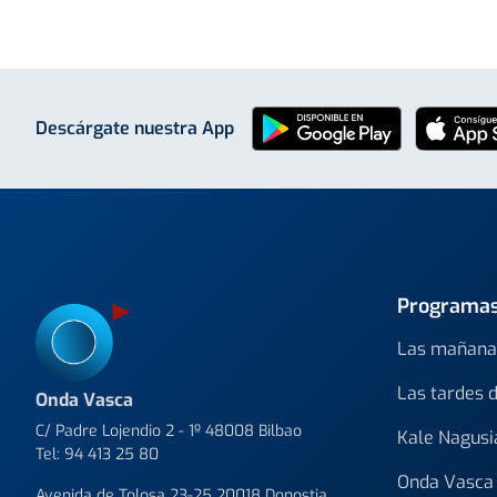
Descárgate nuestra App
Programa
Las mañana
Las tardes 
Onda Vasca
C/ Padre Lojendio 2 - 1º 48008 Bilbao
Kale Nagusi
Tel:
94 413 25 80
Onda Vasca 
Avenida de Tolosa 23-25 20018 Donostia