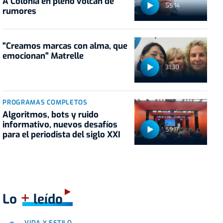
A Colonia en pleno volcán de
55:14
rumores
"Creamos marcas con alma, que
emocionan" Matrelle
31:30
PROGRAMAS COMPLETOS
Algoritmos, bots y ruido
informativo, nuevos desafíos
59:17
para el periodista del siglo XXI
+
Lo
leído
VIDA Y ESTILO