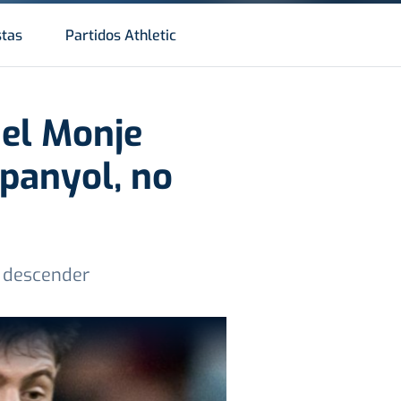
stas
Partidos Athletic
el Monje
spanyol, no
e descender